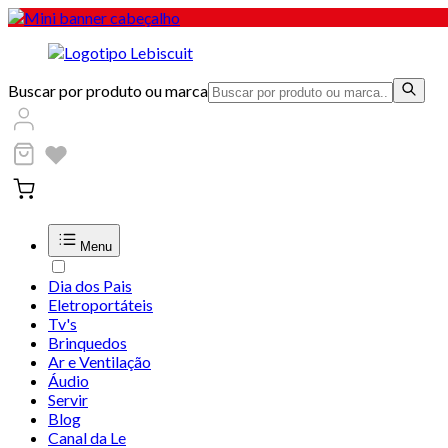
Buscar por produto ou marca
Menu
Dia dos Pais
Eletroportáteis
Tv's
Brinquedos
Ar e Ventilação
Áudio
Servir
Blog
Canal da Le