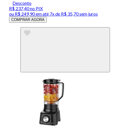
Desconto
R$ 237,40
no PIX
ou
R$ 249,90
em até
7x de R$ 35,70 sem juros
COMPRAR AGORA