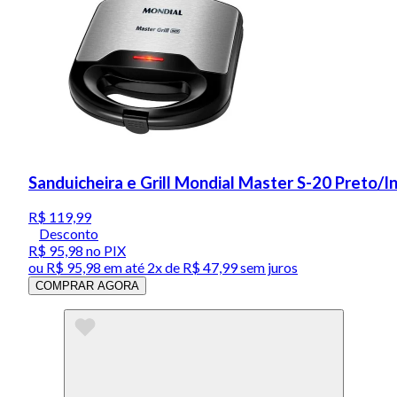
Sanduicheira e Grill Mondial Master S-20 Preto/
R$ 119,99
Desconto
R$ 95,98
no PIX
ou
R$ 95,98
em até
2x de R$ 47,99 sem juros
COMPRAR AGORA