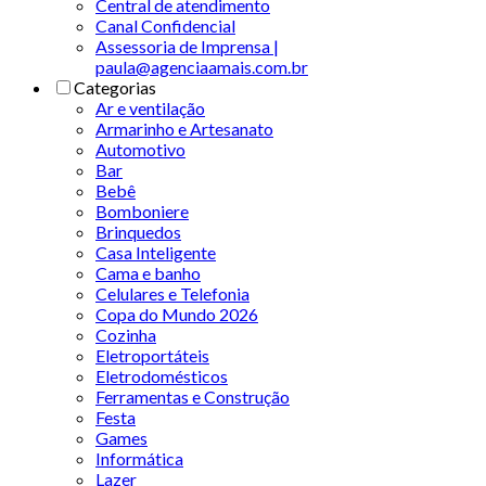
Central de atendimento
Canal Confidencial
Assessoria de Imprensa |
paula@agenciaamais.com.br
Categorias
Ar e ventilação
Armarinho e Artesanato
Automotivo
Bar
Bebê
Bomboniere
Brinquedos
Casa Inteligente
Cama e banho
Celulares e Telefonia
Copa do Mundo 2026
Cozinha
Eletroportáteis
Eletrodomésticos
Ferramentas e Construção
Festa
Games
Informática
Lazer