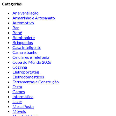
Categorias
Ar e ventilação
Armarinho e Artesanato
Automotivo
Bar
Bebê
Bomboniere
Brinquedos
Casa Inteligente
Cama e banho
Celulares e Telefonia
Copa do Mundo 2026
Cozinha
Eletroportáteis
Eletrodomésticos
Ferramentas e Construção
Festa
Games
Informática
Lazer
Mesa Posta
Móveis