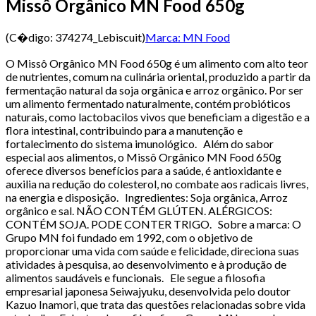
Missô Orgânico MN Food 650g
(C�digo:
374274_Lebiscuit
)
Marca:
MN Food
O Missô Orgânico MN Food 650g é um alimento com alto teor
de nutrientes, comum na culinária oriental, produzido a partir da
fermentação natural da soja orgânica e arroz orgânico. Por ser
um alimento fermentado naturalmente, contém probióticos
naturais, como lactobacilos vivos que beneficiam a digestão e a
flora intestinal, contribuindo para a manutenção e
fortalecimento do sistema imunológico. Além do sabor
especial aos alimentos, o Missô Orgânico MN Food 650g
oferece diversos benefícios para a saúde, é antioxidante e
auxilia na redução do colesterol, no combate aos radicais livres,
na energia e disposição. Ingredientes: Soja orgânica, Arroz
orgânico e sal. NÃO CONTÉM GLÚTEN. ALÉRGICOS:
CONTÉM SOJA. PODE CONTER TRIGO. Sobre a marca: O
Grupo MN foi fundado em 1992, com o objetivo de
proporcionar uma vida com saúde e felicidade, direciona suas
atividades à pesquisa, ao desenvolvimento e à produção de
alimentos saudáveis e funcionais. Ele segue a filosofia
empresarial japonesa Seiwajyuku, desenvolvida pelo doutor
Kazuo Inamori, que trata das questões relacionadas sobre vida