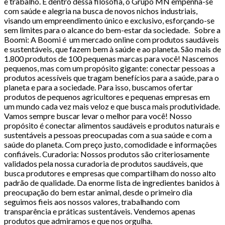
e trabalho. E dentro dessa filosofia, o Grupo MN empenha-se
com saúde e alegria na busca de novos nichos industriais,
visando um empreendimento único e exclusivo, esforçando-se
sem limites para o alcance do bem-estar da sociedade. Sobre a
Boomi: A Boomi é um mercado online com produtos saudáveis
e sustentáveis, que fazem bem à saúde e ao planeta. São mais de
1.800 produtos de 100 pequenas marcas para você! Nascemos
pequenos, mas com um propósito gigante: conectar pessoas a
produtos acessíveis que tragam benefícios para a saúde, para o
planeta e para a sociedade. Para isso, buscamos ofertar
produtos de pequenos agricultores e pequenas empresas em
um mundo cada vez mais veloz e que busca mais produtividade.
Vamos sempre buscar levar o melhor para você! Nosso
propósito é conectar alimentos saudáveis e produtos naturais e
sustentáveis a pessoas preocupadas com a sua saúde e com a
saúde do planeta. Com preço justo, comodidade e informações
confiáveis. Curadoria: Nossos produtos são criteriosamente
validados pela nossa curadoria de produtos saudáveis, que
busca produtores e empresas que compartilham do nosso alto
padrão de qualidade. Da enorme lista de ingredientes banidos à
preocupação do bem estar animal, desde o primeiro dia
seguimos fieis aos nossos valores, trabalhando com
transparência e práticas sustentáveis. Vendemos apenas
produtos que admiramos e que nos orgulha.