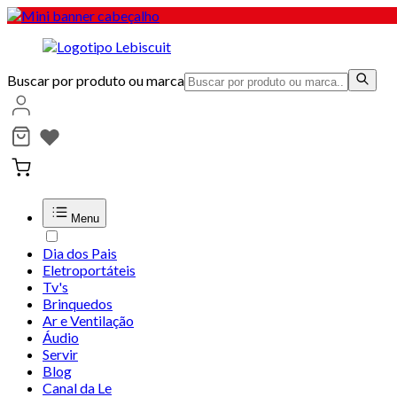
Buscar por produto ou marca
Menu
Dia dos Pais
Eletroportáteis
Tv's
Brinquedos
Ar e Ventilação
Áudio
Servir
Blog
Canal da Le