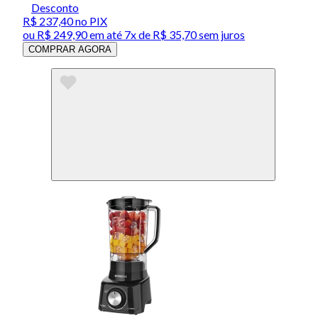
Desconto
R$ 237,40
no PIX
ou
R$ 249,90
em até
7x de R$ 35,70 sem juros
COMPRAR AGORA