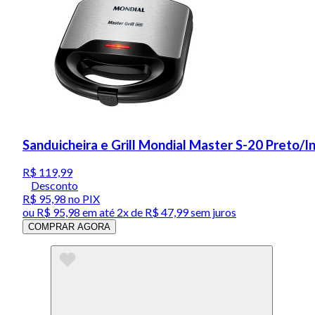
Sanduicheira e Grill Mondial Master S-20 Preto/
R$ 119,99
Desconto
R$ 95,98
no PIX
ou
R$ 95,98
em até
2x de R$ 47,99 sem juros
COMPRAR AGORA