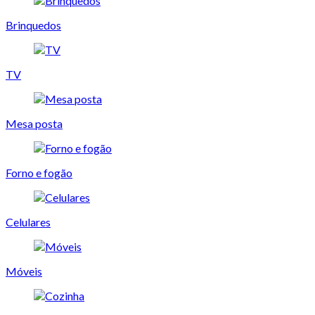
Brinquedos
TV
Mesa posta
Forno e fogão
Celulares
Móveis