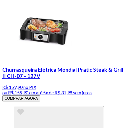
Churrasqueira Elétrica Mondial Pratic Steak & Grill
II CH-07 - 127V
R$ 159,90
no PIX
ou
R$ 159,90
em até
5x de R$ 31,98 sem juros
COMPRAR AGORA