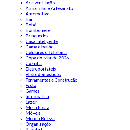
Ar e ventilação
Armarinho e Artesanato
Automotivo
Bar
Bebê
Bomboniere
Brinquedos
Casa Inteligente
Cama e banho
Celulares e Telefonia
Copa do Mundo 2026
Cozinha
Eletroportáteis
Eletrodomésticos
Ferramentas e Construção
Festa
Games
Informática
Lazer
Mesa Posta
Móveis
Mundo Beleza
Organização
Papelaria