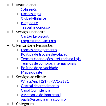
Institucional
Sobre nós
Nossas lojas
Clube Minha Le
Blog da Le
Trabalhe conosco
Serviço Financeiro
Cartão Le biscuit
Empréstimo Dim Dim
Perguntas e Respostas
Formas de pagamento
Política de troca e devolução
Termos e condições - retirada na Loja
Termos de compras internacionais
Politica de privacidade
Mapa do site
Serviços ao cliente
WhatsApp | (21) 97971-2181
Central de atendimento
Canal Confidencial
Assessoria de Imprensa |
paula@agenciaamais.com.br
Categorias