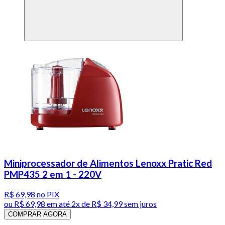
Miniprocessador de Alimentos Lenoxx Pratic Red
PMP435 2 em 1 - 220V
R$ 69,98
no PIX
ou
R$ 69,98
em até
2x de R$ 34,99 sem juros
COMPRAR AGORA