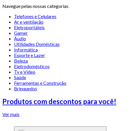
Navegue pelas nossas categorias
Telefones e Celulares
Ar e ventilação
Eletroportáteis
Gamer
Áudio
Utilidades Domésticas
Informática
Esporte e Lazer
Beleza
Eletrodomésticos
Tv e Vídeo
Saúde
Ferramentas e Construção
Brinquedos
Produtos com descontos para você!
Ver mais