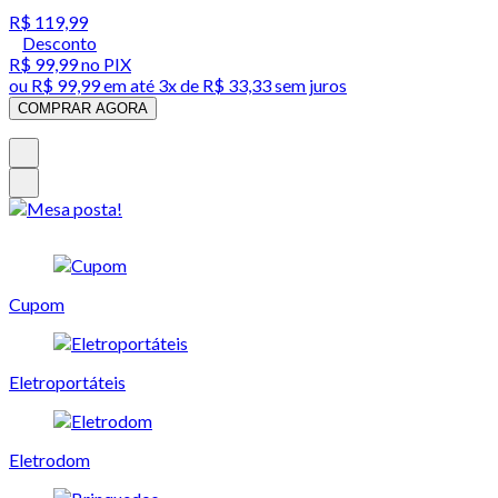
R$ 119,99
Desconto
R$ 99,99
no PIX
ou
R$ 99,99
em até
3x de R$ 33,33 sem juros
COMPRAR AGORA
Cupom
Eletroportáteis
Eletrodom