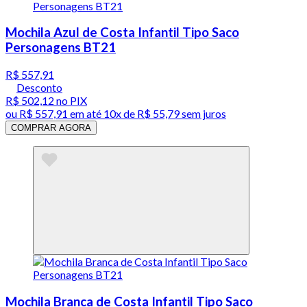
Mochila Azul de Costa Infantil Tipo Saco
Personagens BT21
R$ 557,91
Desconto
R$ 502,12
no PIX
ou
R$ 557,91
em até
10x de R$ 55,79 sem juros
COMPRAR AGORA
Mochila Branca de Costa Infantil Tipo Saco