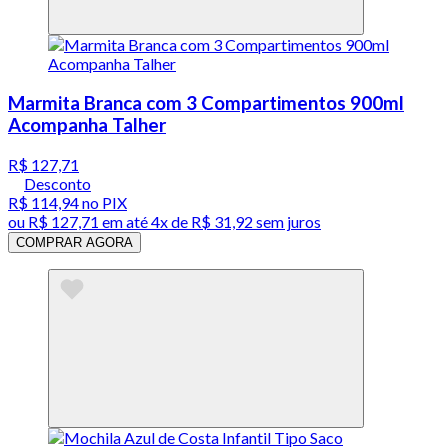
Marmita Branca com 3 Compartimentos 900ml
Acompanha Talher
R$ 127,71
Desconto
R$ 114,94
no PIX
ou
R$ 127,71
em até
4x de R$ 31,92 sem juros
COMPRAR AGORA