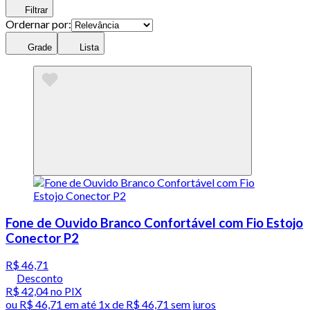
Filtrar
Ordernar por:
Grade
Lista
Fone de Ouvido Branco Confortável com Fio Estojo
Conector P2
R$ 46,71
Desconto
R$ 42,04
no PIX
ou
R$ 46,71
em até 1x de
R$ 46,71
sem juros