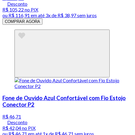
Desconto
R$ 105,22
no PIX
ou
R$ 116,91
em até
3x de R$ 38,97 sem juros
COMPRAR AGORA
Fone de Ouvido Azul Confortável com Fio Estojo
Conector P2
R$ 46,71
Desconto
R$ 42,04
no PIX
ou
R$ 46,71
em até 1x de
R$ 46,71
sem juros