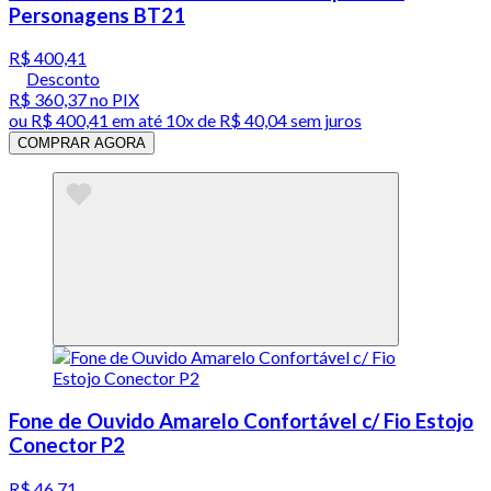
Personagens BT21
R$ 400,41
Desconto
R$ 360,37
no PIX
ou
R$ 400,41
em até
10x de R$ 40,04 sem juros
COMPRAR AGORA
Fone de Ouvido Amarelo Confortável c/ Fio Estojo
Conector P2
R$ 46,71