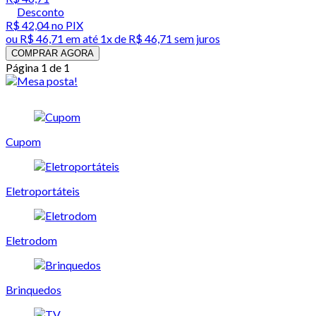
Desconto
R$ 42,04
no PIX
ou
R$ 46,71
em até 1x de
R$ 46,71
sem juros
COMPRAR AGORA
Página 1 de 1
Cupom
Eletroportáteis
Eletrodom
Brinquedos