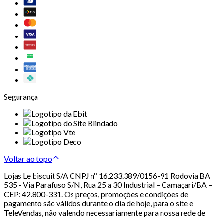
Segurança
Voltar ao topo
Lojas Le biscuit S/A CNPJ nº 16.233.389/0156-91 Rodovia BA
535 - Via Parafuso S/N, Rua 25 a 30 Industrial – Camaçari/BA –
CEP: 42.800-331. Os preços, promoções e condições de
pagamento são válidos durante o dia de hoje, para o site e
TeleVendas, não valendo necessariamente para nossa rede de