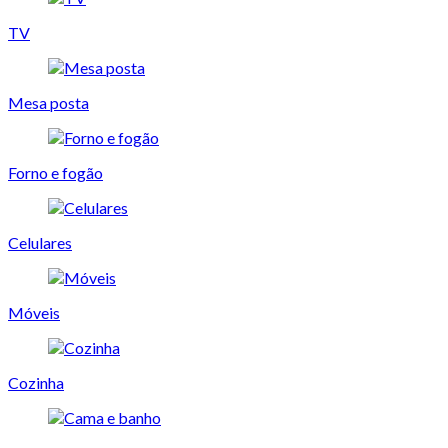
TV
Mesa posta
Forno e fogão
Celulares
Móveis
Cozinha