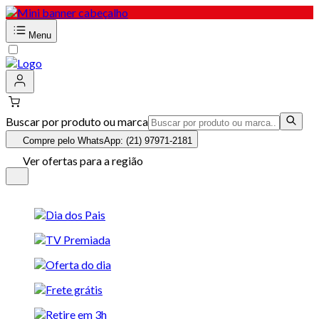
Menu
Buscar por produto ou marca
Compre pelo WhatsApp: (21) 97971-2181
Ver ofertas para a região