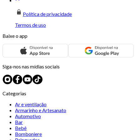
Política de privacidade
Termos de uso
Baixe o app
Siga-nos nas mídias sociais
Categorias
Ar e ventilação
Armarinho e Artesanato
Automotivo
Bar
Bebê
Bomboniere
Brinquedos