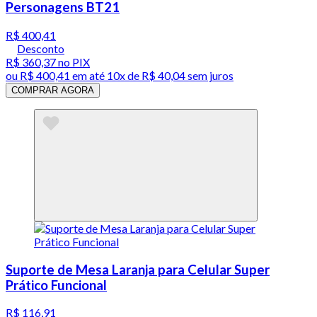
Personagens BT21
R$ 400,41
Desconto
R$ 360,37
no PIX
ou
R$ 400,41
em até
10x de R$ 40,04 sem juros
COMPRAR AGORA
Suporte de Mesa Laranja para Celular Super
Prático Funcional
R$ 116,91