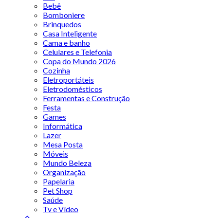
Bebê
Bomboniere
Brinquedos
Casa Inteligente
Cama e banho
Celulares e Telefonia
Copa do Mundo 2026
Cozinha
Eletroportáteis
Eletrodomésticos
Ferramentas e Construção
Festa
Games
Informática
Lazer
Mesa Posta
Móveis
Mundo Beleza
Organização
Papelaria
Pet Shop
Saúde
Tv e Vídeo