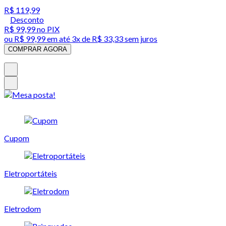
R$ 119,99
Desconto
R$ 99,99
no PIX
ou
R$ 99,99
em até
3x de R$ 33,33 sem juros
COMPRAR AGORA
Cupom
Eletroportáteis
Eletrodom