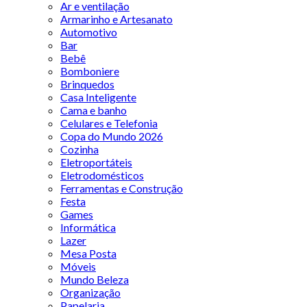
Ar e ventilação
Armarinho e Artesanato
Automotivo
Bar
Bebê
Bomboniere
Brinquedos
Casa Inteligente
Cama e banho
Celulares e Telefonia
Copa do Mundo 2026
Cozinha
Eletroportáteis
Eletrodomésticos
Ferramentas e Construção
Festa
Games
Informática
Lazer
Mesa Posta
Móveis
Mundo Beleza
Organização
Papelaria