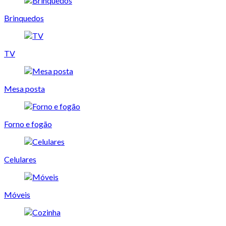
Brinquedos
TV
Mesa posta
Forno e fogão
Celulares
Móveis