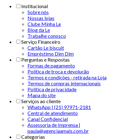
Institucional
Sobre nós
Nossas lojas
Clube Minha Le
Blog da Le
Trabalhe conosco
Serviço Financeiro
Cartão Le biscuit
Empréstimo Dim Dim
Perguntas e Respostas
Formas de pagamento
Política de troca e devolução
Termos e condições - retirada na Loja
Termos de compras internacionais
Politica de privacidade
Mapa do site
Serviços ao cliente
WhatsApp | (21) 97971-2181
Central de atendimento
Canal Confidencial
Assessoria de Imprensa |
paula@agenciaamais.com.br
Categorias