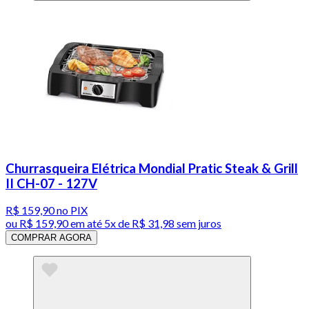
Churrasqueira Elétrica Mondial Pratic Steak & Grill
II CH-07 - 127V
R$ 159,90
no PIX
ou
R$ 159,90
em até
5x de R$ 31,98 sem juros
COMPRAR AGORA