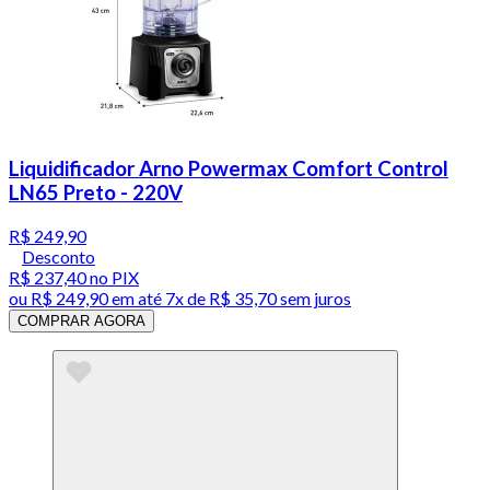
Liquidificador Arno Powermax Comfort Control
LN65 Preto - 220V
R$ 249,90
Desconto
R$ 237,40
no PIX
ou
R$ 249,90
em até
7x de R$ 35,70 sem juros
COMPRAR AGORA