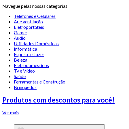
Navegue pelas nossas categorias
Telefones e Celulares
Ar e ventilação
Eletroportáteis
Gamer
Áudio
Utilidades Domésticas
Informática
Esporte e Lazer
Beleza
Eletrodomésticos
Tv e Vídeo
Saúde
Ferramentas e Construção
Brinquedos
Produtos com descontos para você!
Ver mais