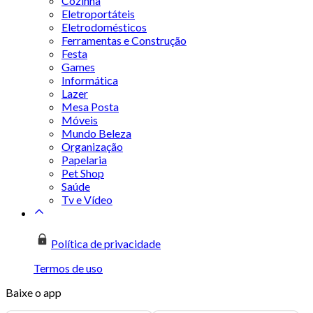
Cozinha
Eletroportáteis
Eletrodomésticos
Ferramentas e Construção
Festa
Games
Informática
Lazer
Mesa Posta
Móveis
Mundo Beleza
Organização
Papelaria
Pet Shop
Saúde
Tv e Vídeo
Política de privacidade
Termos de uso
Baixe o app