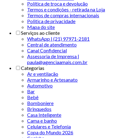
Política de troca e devolução
Termos e condições - retirada na Loja
Termos de compras internacionais
Politica de privacidade
Mapa do site
Serviços ao cliente
WhatsApp | (21) 97971-2181
Central de atendimento
Canal Confidencial
Assessoria de Imprensa |
paula@agenciaamais.com.br
Categorias
Ar e ventilação
Armarinho e Artesanato
Automotivo
Bar
Bebê
Bomboniere
Brinquedos
Casa Inteligente
Cama e banho
Celulares e Telefonia
Copa do Mundo 2026