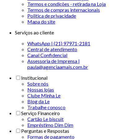
Termos e condições - retirada na Loja
Termos de compras internacionais
Politica de privacidade
Mapa do site
Serviços ao cliente
WhatsApp | (21) 97971-2181
Central de atendimento
Canal Confidencial
Assessoria de Imprensa |
paula@agenciaamais.com.br
Institucional
Sobre nós
Nossas lojas
Clube Minha Le
Blog da Le
Trabalhe conosco
Serviço Financeiro
Cartão Le biscuit
Empréstimo Dim Dim
Perguntas e Respostas
Formas de pagamento