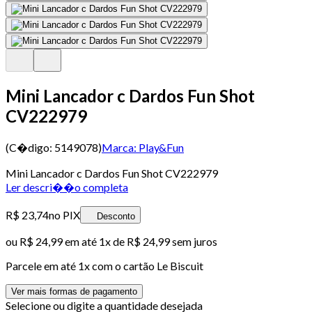
Mini Lancador c Dardos Fun Shot
CV222979
(C�digo:
5149078
)
Marca:
Play&Fun
Mini Lancador c Dardos Fun Shot CV222979
Ler descri��o completa
R$ 23,74
no PIX
Desconto
ou
R$ 24,99
em até 1x de
R$ 24,99
sem juros
Parcele em até
1
x com o cartão
Le Biscuit
Ver mais formas de pagamento
Selecione ou digite a quantidade desejada