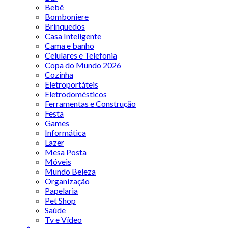
Bebê
Bomboniere
Brinquedos
Casa Inteligente
Cama e banho
Celulares e Telefonia
Copa do Mundo 2026
Cozinha
Eletroportáteis
Eletrodomésticos
Ferramentas e Construção
Festa
Games
Informática
Lazer
Mesa Posta
Móveis
Mundo Beleza
Organização
Papelaria
Pet Shop
Saúde
Tv e Vídeo