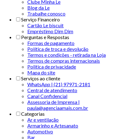
Clube Minha Le
Blog da Le
Trabalhe conosco
Serviço Financeiro
Cartão Le biscuit
Empréstimo Dim Dim
Perguntas e Respostas
Formas de pagamento
Política de troca e devolução
Termos e condições - retirada na Loja
Termos de compras internacionais
Politica de privacidade
Mapa do site
Serviços ao cliente
WhatsApp | (21) 97971-2181
Central de atendimento
Canal Confidencial
Assessoria de Imprensa |
paula@agenciaamais.com.br
Categorias
Ar e ventilação
Armarinho e Artesanato
Automotivo
Bar