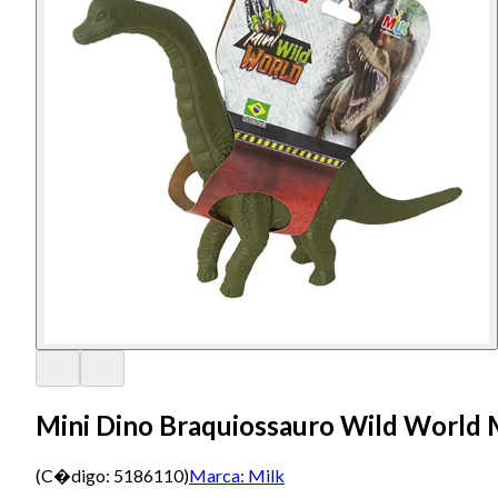
Mini Dino Braquiossauro Wild World 
(C�digo:
5186110
)
Marca:
Milk