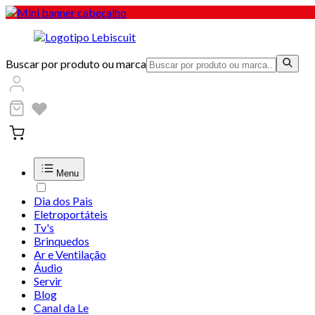
Buscar por produto ou marca
Menu
Dia dos Pais
Eletroportáteis
Tv's
Brinquedos
Ar e Ventilação
Áudio
Servir
Blog
Canal da Le