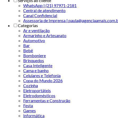
Serviços ao cliente
WhatsApp | (21) 97971-2181
Central de atendimento
Canal Confidencial
Assessoria de Imprensa | paula@agenciaamais.com.
Categorias
Ar e ventilação
Armarinho e Artesanato
Automotivo
Bar
Bebê
Bomboniere
Brinquedos
Casa Inteligente
Cama e banho
Celulares e Telefonia
Copa do Mundo 2026
Cozinha
Eletroportáteis
Eletrodomésticos
Ferramentas e Construção
Festa
Games
Informática