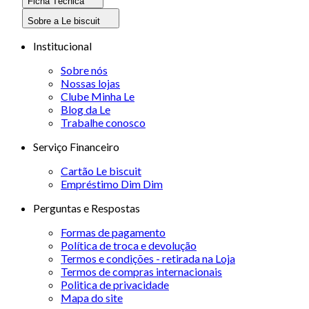
Ficha Técnica
Sobre a Le biscuit
Institucional
Sobre nós
Nossas lojas
Clube Minha Le
Blog da Le
Trabalhe conosco
Serviço Financeiro
Cartão Le biscuit
Empréstimo Dim Dim
Perguntas e Respostas
Formas de pagamento
Política de troca e devolução
Termos e condições - retirada na Loja
Termos de compras internacionais
Politica de privacidade
Mapa do site