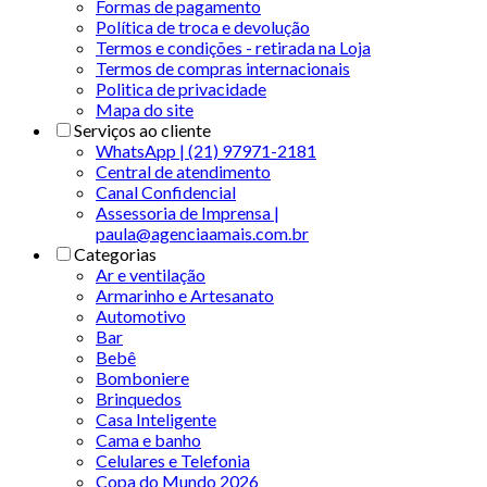
Formas de pagamento
Política de troca e devolução
Termos e condições - retirada na Loja
Termos de compras internacionais
Politica de privacidade
Mapa do site
Serviços ao cliente
WhatsApp | (21) 97971-2181
Central de atendimento
Canal Confidencial
Assessoria de Imprensa |
paula@agenciaamais.com.br
Categorias
Ar e ventilação
Armarinho e Artesanato
Automotivo
Bar
Bebê
Bomboniere
Brinquedos
Casa Inteligente
Cama e banho
Celulares e Telefonia
Copa do Mundo 2026