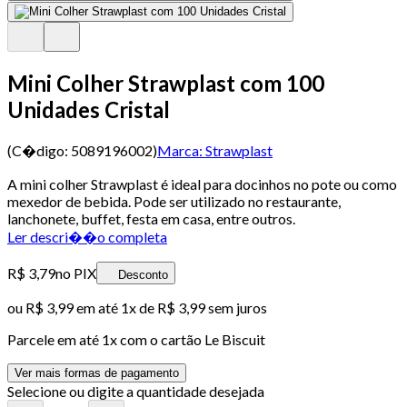
Mini Colher Strawplast com 100
Unidades Cristal
(C�digo:
5089196002
)
Marca:
Strawplast
A mini colher Strawplast é ideal para docinhos no pote ou como
mexedor de bebida. Pode ser utilizado no restaurante,
lanchonete, buffet, festa em casa, entre outros.
Ler descri��o completa
R$ 3,79
no PIX
Desconto
ou
R$ 3,99
em até 1x de
R$ 3,99
sem juros
Parcele em até
1
x com o cartão
Le Biscuit
Ver mais formas de pagamento
Selecione ou digite a quantidade desejada