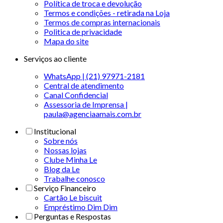
Política de troca e devolução
Termos e condições - retirada na Loja
Termos de compras internacionais
Politica de privacidade
Mapa do site
Serviços ao cliente
WhatsApp | (21) 97971-2181
Central de atendimento
Canal Confidencial
Assessoria de Imprensa |
paula@agenciaamais.com.br
Institucional
Sobre nós
Nossas lojas
Clube Minha Le
Blog da Le
Trabalhe conosco
Serviço Financeiro
Cartão Le biscuit
Empréstimo Dim Dim
Perguntas e Respostas