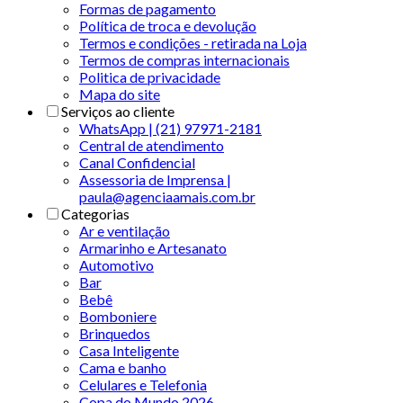
Formas de pagamento
Política de troca e devolução
Termos e condições - retirada na Loja
Termos de compras internacionais
Politica de privacidade
Mapa do site
Serviços ao cliente
WhatsApp | (21) 97971-2181
Central de atendimento
Canal Confidencial
Assessoria de Imprensa |
paula@agenciaamais.com.br
Categorias
Ar e ventilação
Armarinho e Artesanato
Automotivo
Bar
Bebê
Bomboniere
Brinquedos
Casa Inteligente
Cama e banho
Celulares e Telefonia
Copa do Mundo 2026