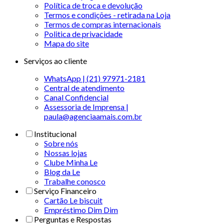
Política de troca e devolução
Termos e condições - retirada na Loja
Termos de compras internacionais
Politica de privacidade
Mapa do site
Serviços ao cliente
WhatsApp | (21) 97971-2181
Central de atendimento
Canal Confidencial
Assessoria de Imprensa |
paula@agenciaamais.com.br
Institucional
Sobre nós
Nossas lojas
Clube Minha Le
Blog da Le
Trabalhe conosco
Serviço Financeiro
Cartão Le biscuit
Empréstimo Dim Dim
Perguntas e Respostas