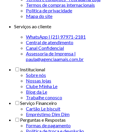
Termos de compras internacionais
Politica de privacidade
Mapa do site
Serviços ao cliente
WhatsApp | (21) 97971-2181
Central de atendimento
Canal Confidencial
Assessoria de Imprensa |
paula@agenciaamais.com.br
Institucional
Sobre nós
Nossas lojas
Clube Minha Le
Blog da Le
Trabalhe conosco
Serviço Financeiro
Cartão Le biscuit
Empréstimo Dim Dim
Perguntas e Respostas
Formas de pagamento
Política de troca e devolução