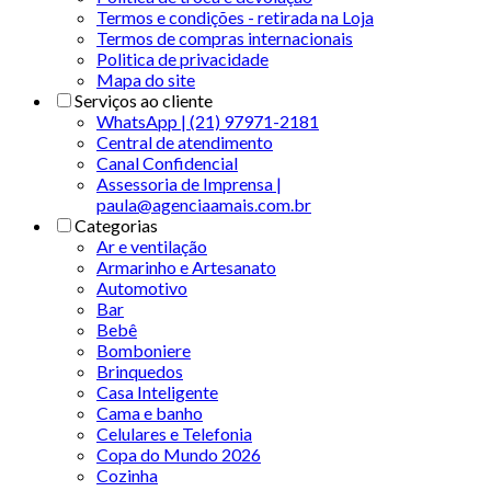
Termos e condições - retirada na Loja
Termos de compras internacionais
Politica de privacidade
Mapa do site
Serviços ao cliente
WhatsApp | (21) 97971-2181
Central de atendimento
Canal Confidencial
Assessoria de Imprensa |
paula@agenciaamais.com.br
Categorias
Ar e ventilação
Armarinho e Artesanato
Automotivo
Bar
Bebê
Bomboniere
Brinquedos
Casa Inteligente
Cama e banho
Celulares e Telefonia
Copa do Mundo 2026
Cozinha