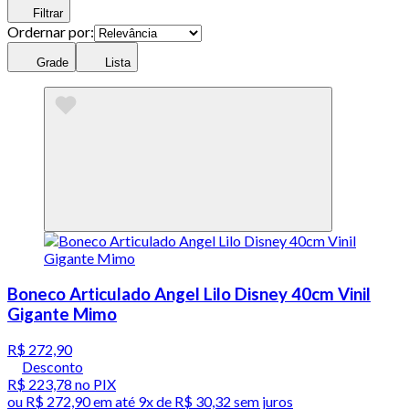
Filtrar
Ordernar por:
Grade
Lista
Boneco Articulado Angel Lilo Disney 40cm Vinil
Gigante Mimo
R$ 272,90
Desconto
R$ 223,78
no PIX
ou
R$ 272,90
em até
9x de R$ 30,32 sem juros