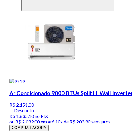
Ar Condicionado 9000 BTUs Split Hi Wall Inverte
R$ 2.151,00
Desconto
R$ 1.835,10
no PIX
ou
R$ 2.039,00
em até
10x de R$ 203,90 sem juros
COMPRAR AGORA