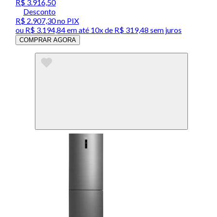
R$ 3.916,50
Desconto
R$ 2.907,30
no PIX
ou
R$ 3.194,84
em até
10x de R$ 319,48 sem juros
COMPRAR AGORA