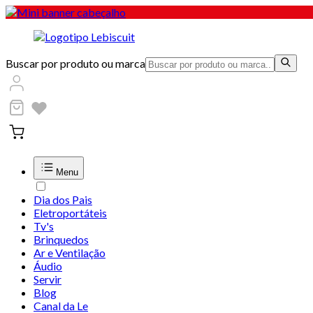
Buscar por produto ou marca
Menu
Dia dos Pais
Eletroportáteis
Tv's
Brinquedos
Ar e Ventilação
Áudio
Servir
Blog
Canal da Le