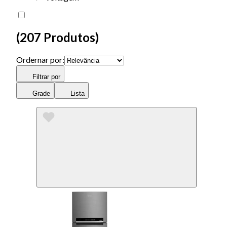
(
207 Produtos
)
Ordernar por:
Filtrar por
Grade
Lista