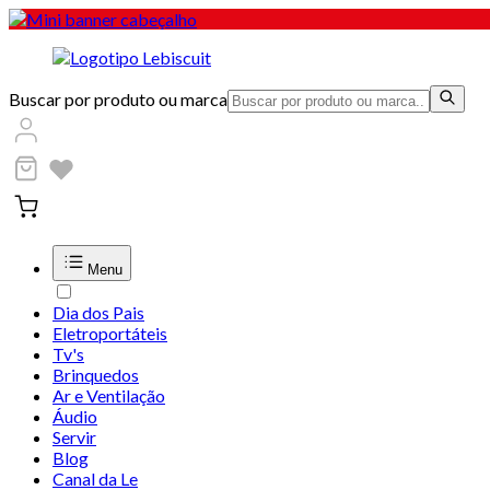
Buscar por produto ou marca
Menu
Dia dos Pais
Eletroportáteis
Tv's
Brinquedos
Ar e Ventilação
Áudio
Servir
Blog
Canal da Le