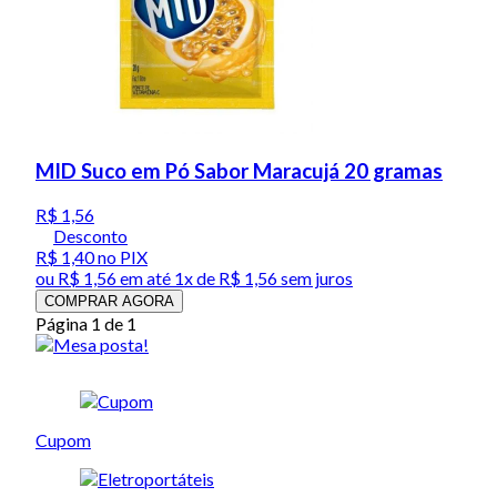
MID Suco em Pó Sabor Maracujá 20 gramas
R$ 1,56
Desconto
R$ 1,40
no PIX
ou
R$ 1,56
em até 1x de
R$ 1,56
sem juros
COMPRAR AGORA
Página 1 de 1
Cupom