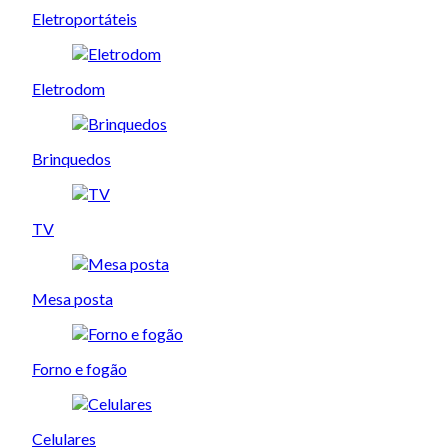
Eletroportáteis
Eletrodom
Brinquedos
TV
Mesa posta
Forno e fogão
Celulares