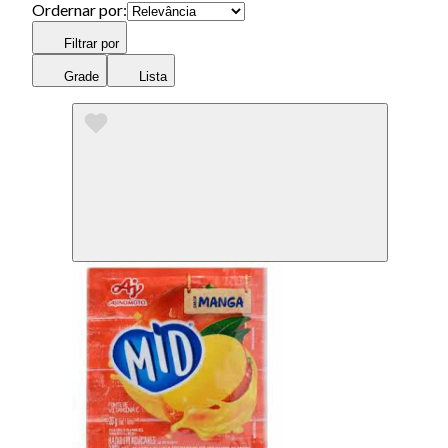
Ordernar por:
Filtrar por
Grade
Lista