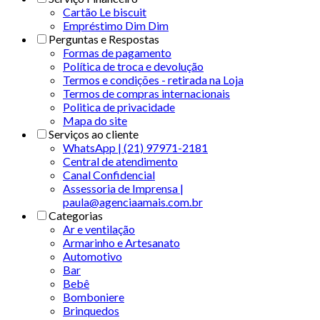
Cartão Le biscuit
Empréstimo Dim Dim
Perguntas e Respostas
Formas de pagamento
Política de troca e devolução
Termos e condições - retirada na Loja
Termos de compras internacionais
Politica de privacidade
Mapa do site
Serviços ao cliente
WhatsApp | (21) 97971-2181
Central de atendimento
Canal Confidencial
Assessoria de Imprensa |
paula@agenciaamais.com.br
Categorias
Ar e ventilação
Armarinho e Artesanato
Automotivo
Bar
Bebê
Bomboniere
Brinquedos