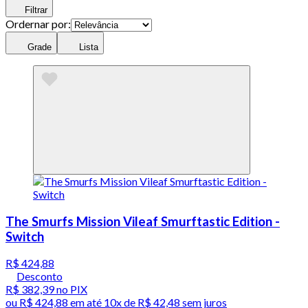
Filtrar
Ordernar por:
Grade
Lista
The Smurfs Mission Vileaf Smurftastic Edition -
Switch
R$ 424,88
Desconto
R$ 382,39
no PIX
ou
R$ 424,88
em até
10x de R$ 42,48 sem juros