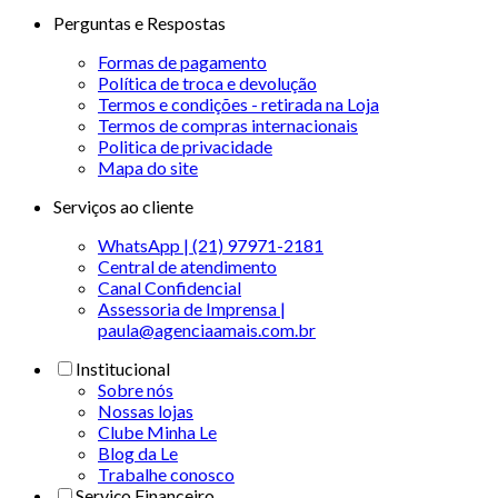
Perguntas e Respostas
Formas de pagamento
Política de troca e devolução
Termos e condições - retirada na Loja
Termos de compras internacionais
Politica de privacidade
Mapa do site
Serviços ao cliente
WhatsApp | (21) 97971-2181
Central de atendimento
Canal Confidencial
Assessoria de Imprensa |
paula@agenciaamais.com.br
Institucional
Sobre nós
Nossas lojas
Clube Minha Le
Blog da Le
Trabalhe conosco
Serviço Financeiro