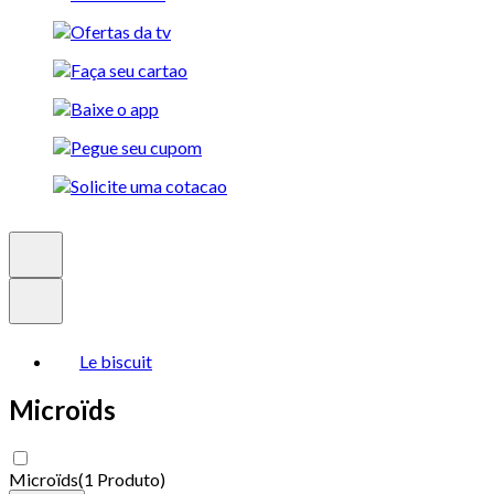
Le biscuit
Microïds
Microïds
(
1 Produto
)