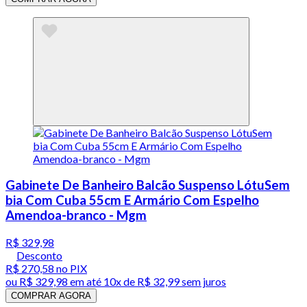
Gabinete De Banheiro Balcão Suspenso LótuSem
bia Com Cuba 55cm E Armário Com Espelho
Amendoa-branco - Mgm
R$ 329,98
Desconto
R$ 270,58
no PIX
ou
R$ 329,98
em até
10x de R$ 32,99 sem juros
COMPRAR AGORA