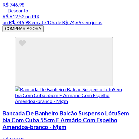
R$ 746,98
Desconto
R$ 612,52
no PIX
ou
R$ 746,98
em até
10x de R$ 74,69 sem juros
COMPRAR AGORA
Bancada De Banheiro Balcão Suspenso LótuSem
bia Com Cuba 55cm E Armário Com Espelho
Amendoa-branco - Mgm