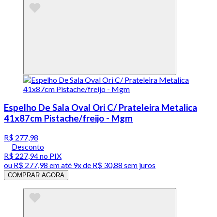
Espelho De Sala Oval Ori C/ Prateleira Metalica
41x87cm Pistache/freijo - Mgm
R$ 277,98
Desconto
R$ 227,94
no PIX
ou
R$ 277,98
em até
9x de R$ 30,88 sem juros
COMPRAR AGORA