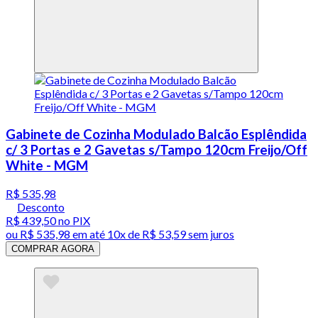
Gabinete de Cozinha Modulado Balcão Esplêndida
c/ 3 Portas e 2 Gavetas s/Tampo 120cm Freijo/Off
White - MGM
R$ 535,98
Desconto
R$ 439,50
no PIX
ou
R$ 535,98
em até
10x de R$ 53,59 sem juros
COMPRAR AGORA