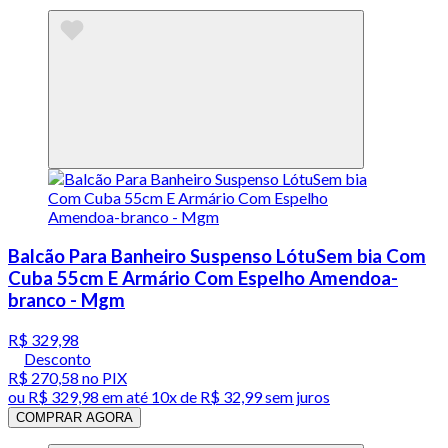
Balcão Para Banheiro Suspenso LótuSem bia Com
Cuba 55cm E Armário Com Espelho Amendoa-
branco - Mgm
R$ 329,98
Desconto
R$ 270,58
no PIX
ou
R$ 329,98
em até
10x de R$ 32,99 sem juros
COMPRAR AGORA