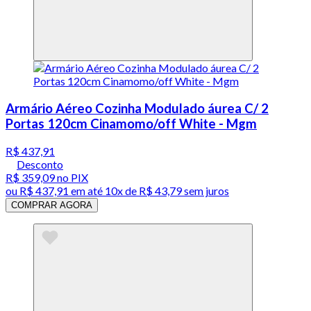
Armário Aéreo Cozinha Modulado áurea C/ 2
Portas 120cm Cinamomo/off White - Mgm
R$ 437,91
Desconto
R$ 359,09
no PIX
ou
R$ 437,91
em até
10x de R$ 43,79 sem juros
COMPRAR AGORA