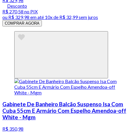
R$ 329,98
Desconto
R$ 270,58
no PIX
ou
R$ 329,98
em até
10x de R$ 32,99 sem juros
COMPRAR AGORA
Gabinete De Banheiro Balcão Suspenso Isa Com
Cuba 55cm E Armário Com Espelho Amendoa-off
White - Mgm
R$ 350,98