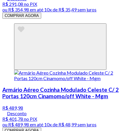
R$ 291,08
no PIX
ou
R$ 354,98
em até
10x de R$ 35,49 sem juros
COMPRAR AGORA
Armário Aéreo Cozinha Modulado Celeste C/ 2
Portas 120cm Cinamomo/off White - Mgm
R$ 489,98
Desconto
R$ 401,78
no PIX
ou
R$ 489,98
em até
10x de R$ 48,99 sem juros
COMPRAR AGORA