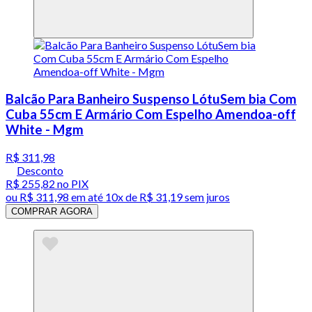
Balcão Para Banheiro Suspenso LótuSem bia Com
Cuba 55cm E Armário Com Espelho Amendoa-off
White - Mgm
R$ 311,98
Desconto
R$ 255,82
no PIX
ou
R$ 311,98
em até
10x de R$ 31,19 sem juros
COMPRAR AGORA