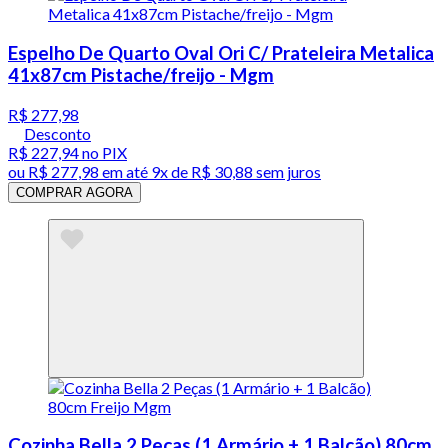
Espelho De Quarto Oval Ori C/ Prateleira Metalica
41x87cm Pistache/freijo - Mgm
R$ 277,98
Desconto
R$ 227,94
no PIX
ou
R$ 277,98
em até
9x de R$ 30,88 sem juros
COMPRAR AGORA
Cozinha Bella 2 Peças (1 Armário + 1 Balcão) 80cm