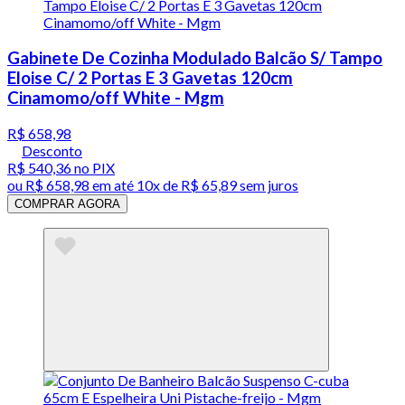
Gabinete De Cozinha Modulado Balcão S/ Tampo
Eloise C/ 2 Portas E 3 Gavetas 120cm
Cinamomo/off White - Mgm
R$ 658,98
Desconto
R$ 540,36
no PIX
ou
R$ 658,98
em até
10x de R$ 65,89 sem juros
COMPRAR AGORA