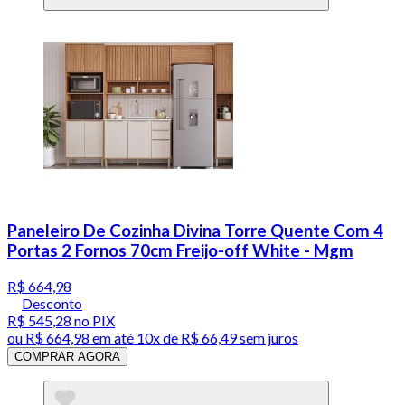
Paneleiro De Cozinha Divina Torre Quente Com 4
Portas 2 Fornos 70cm Freijo-off White - Mgm
R$ 664,98
Desconto
R$ 545,28
no PIX
ou
R$ 664,98
em até
10x de R$ 66,49 sem juros
COMPRAR AGORA