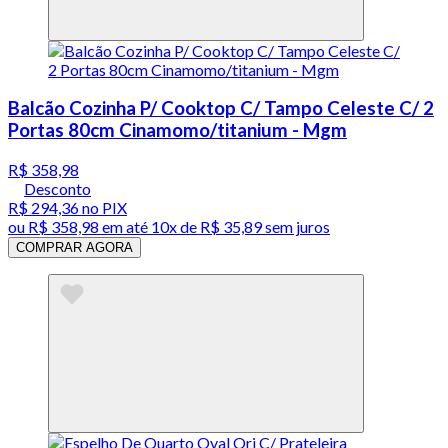
Balcão Cozinha P/ Cooktop C/ Tampo Celeste C/ 2
Portas 80cm Cinamomo/titanium - Mgm
R$ 358,98
Desconto
R$ 294,36
no PIX
ou
R$ 358,98
em até
10x de R$ 35,89 sem juros
COMPRAR AGORA