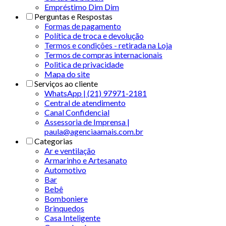
Empréstimo Dim Dim
Perguntas e Respostas
Formas de pagamento
Política de troca e devolução
Termos e condições - retirada na Loja
Termos de compras internacionais
Politica de privacidade
Mapa do site
Serviços ao cliente
WhatsApp | (21) 97971-2181
Central de atendimento
Canal Confidencial
Assessoria de Imprensa |
paula@agenciaamais.com.br
Categorias
Ar e ventilação
Armarinho e Artesanato
Automotivo
Bar
Bebê
Bomboniere
Brinquedos
Casa Inteligente