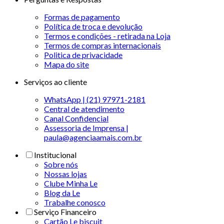
Formas de pagamento
Política de troca e devolução
Termos e condições - retirada na Loja
Termos de compras internacionais
Politica de privacidade
Mapa do site
Serviços ao cliente
WhatsApp | (21) 97971-2181
Central de atendimento
Canal Confidencial
Assessoria de Imprensa |
paula@agenciaamais.com.br
Institucional
Sobre nós
Nossas lojas
Clube Minha Le
Blog da Le
Trabalhe conosco
Serviço Financeiro
Cartão Le biscuit