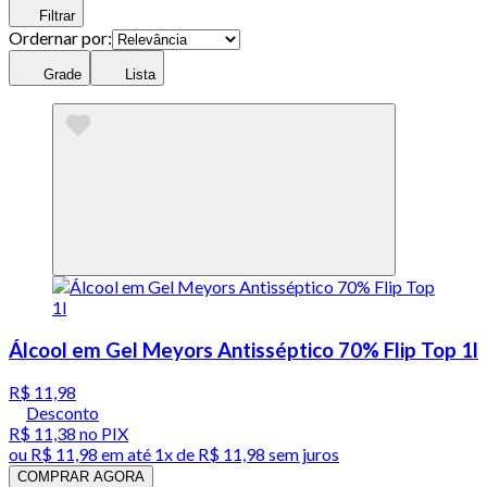
Filtrar
Ordernar por:
Grade
Lista
Álcool em Gel Meyors Antisséptico 70% Flip Top 1l
R$ 11,98
Desconto
R$ 11,38
no PIX
ou
R$ 11,98
em até 1x de
R$ 11,98
sem juros
COMPRAR AGORA