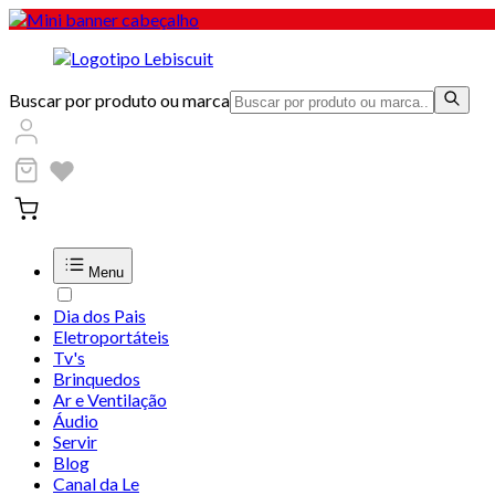
Buscar por produto ou marca
Menu
Dia dos Pais
Eletroportáteis
Tv's
Brinquedos
Ar e Ventilação
Áudio
Servir
Blog
Canal da Le