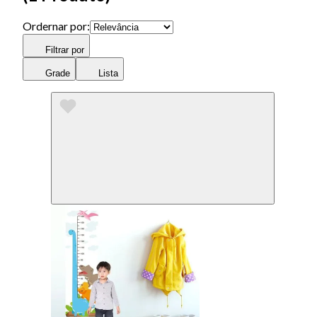
Ordernar por:
Filtrar por
Grade
Lista