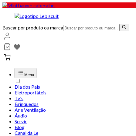
Buscar por produto ou marca
Menu
Dia dos Pais
Eletroportáteis
Tv's
Brinquedos
Ar e Ventilação
Áudio
Servir
Blog
Canal da Le