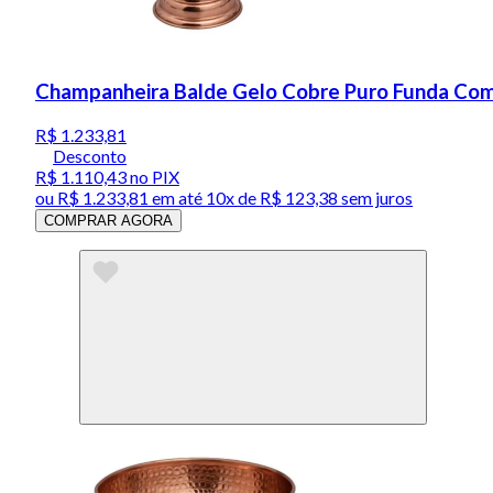
Champanheira Balde Gelo Cobre Puro Funda Com
R$ 1.233,81
Desconto
R$ 1.110,43
no PIX
ou
R$ 1.233,81
em até
10x de R$ 123,38 sem juros
COMPRAR AGORA