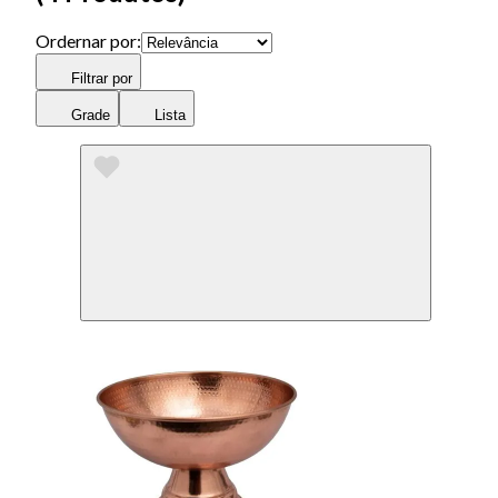
Ordernar por:
Filtrar por
Grade
Lista