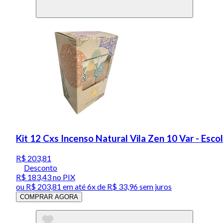
Kit 12 Cxs Incenso Natural Vila Zen 10 Var - Esc
R$ 203,81
Desconto
R$ 183,43
no PIX
ou
R$ 203,81
em até
6x de R$ 33,96 sem juros
COMPRAR AGORA