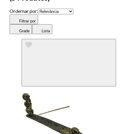
Ordernar por:
Filtrar por
Grade
Lista