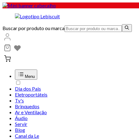
Buscar por produto ou marca
Menu
Dia dos Pais
Eletroportáteis
Tv's
Brinquedos
Ar e Ventilação
Áudio
Servir
Blog
Canal da Le