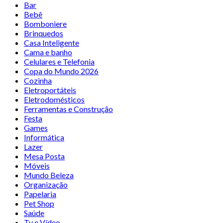
Bar
Bebê
Bomboniere
Brinquedos
Casa Inteligente
Cama e banho
Celulares e Telefonia
Copa do Mundo 2026
Cozinha
Eletroportáteis
Eletrodomésticos
Ferramentas e Construção
Festa
Games
Informática
Lazer
Mesa Posta
Móveis
Mundo Beleza
Organização
Papelaria
Pet Shop
Saúde
Tv e Vídeo