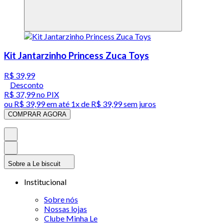
Kit Jantarzinho Princess Zuca Toys
R$ 39,99
Desconto
R$ 37,99
no PIX
ou
R$ 39,99
em até 1x de
R$ 39,99
sem juros
COMPRAR AGORA
Sobre a Le biscuit
Institucional
Sobre nós
Nossas lojas
Clube Minha Le