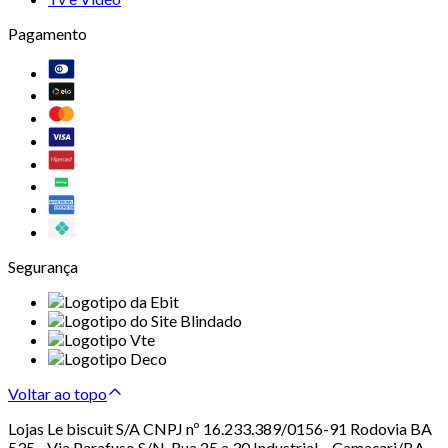
Pagamento
Segurança
Voltar ao topo
Lojas Le biscuit S/A CNPJ nº 16.233.389/0156-91 Rodovia BA
535 - Via Parafuso S/N, Rua 25 a 30 Industrial – Camaçari/BA –