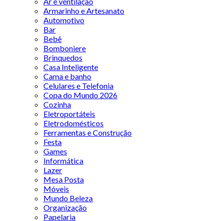
Ar e ventilação
Armarinho e Artesanato
Automotivo
Bar
Bebê
Bomboniere
Brinquedos
Casa Inteligente
Cama e banho
Celulares e Telefonia
Copa do Mundo 2026
Cozinha
Eletroportáteis
Eletrodomésticos
Ferramentas e Construção
Festa
Games
Informática
Lazer
Mesa Posta
Móveis
Mundo Beleza
Organização
Papelaria