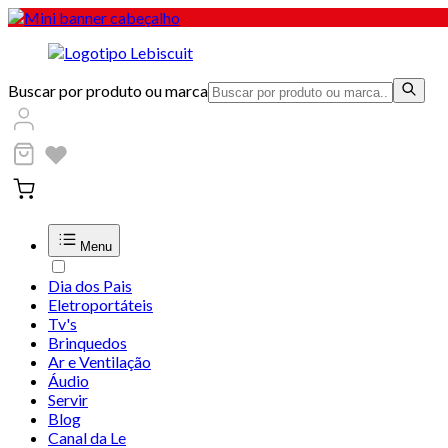
Buscar por produto ou marca
Menu
Dia dos Pais
Eletroportáteis
Tv's
Brinquedos
Ar e Ventilação
Áudio
Servir
Blog
Canal da Le