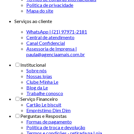
Politica de privacidade
Mapa do site
Serviços ao cliente
WhatsApp | (21) 97971-2181
Central de atendimento
Canal Confidencial
Assessoria de Imprensa |
paula@agenciaamais.com.br
Institucional
Sobre nós
Nossas lojas
Clube Minha Le
Blog da Le
Trabalhe conosco
Serviço Financeiro
Cartão Le biscuit
Empréstimo Dim Dim
Perguntas e Respostas
Formas de pagamento
Política de troca e devolução
Termos e condições - retirada na Loja