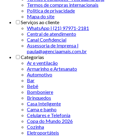
Termos de compras internacionais
Politica de privacidade
Mapa do site
Serviços ao cliente
WhatsApp | (21) 97971-2181
Central de atendimento
Canal Confidencial
Assessoria de Imprensa |
paula@agenciaamais.com.br
Categorias
Ar e ventilação
Armarinho e Artesanato
Automotivo
Bar
Bebê
Bomboniere
Brinquedos
Casa Inteligente
Cama e banho
Celulares e Telefonia
Copa do Mundo 2026
Cozinha
Eletroportáteis