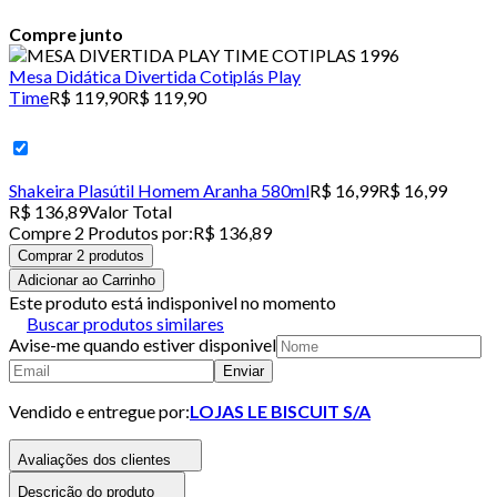
Compre junto
Mesa Didática Divertida Cotiplás Play
Time
R$ 119,90
R$ 119,90
Shakeira Plasútil Homem Aranha 580ml
R$ 16,99
R$ 16,99
R$ 136,89
Valor Total
Compre
2
Produto
s
por:
R$ 136,89
Comprar 2 produtos
Adicionar ao Carrinho
Este produto está indisponivel no momento
Buscar produtos similares
Avise-me quando estiver disponivel
Enviar
Vendido e entregue por:
LOJAS LE BISCUIT S/A
Avaliações dos clientes
Descrição do produto