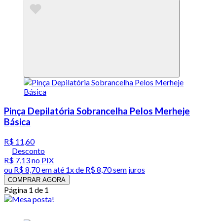
Pinça Depilatória Sobrancelha Pelos Merheje
Básica
R$ 11,60
Desconto
R$ 7,13
no PIX
ou
R$ 8,70
em até 1x de
R$ 8,70
sem juros
COMPRAR AGORA
Página 1 de 1