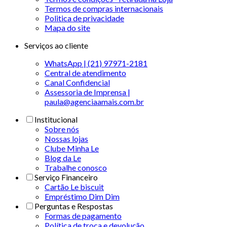
Termos de compras internacionais
Politica de privacidade
Mapa do site
Serviços ao cliente
WhatsApp | (21) 97971-2181
Central de atendimento
Canal Confidencial
Assessoria de Imprensa |
paula@agenciaamais.com.br
Institucional
Sobre nós
Nossas lojas
Clube Minha Le
Blog da Le
Trabalhe conosco
Serviço Financeiro
Cartão Le biscuit
Empréstimo Dim Dim
Perguntas e Respostas
Formas de pagamento
Política de troca e devolução