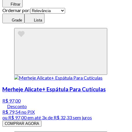
Filtrar
Ordernar por:
Grade
Lista
Merheje Alicate+ Espátula Para Cutículas
R$ 97,00
Desconto
R$ 79,54
no PIX
ou
R$ 97,00
em até
3x de R$ 32,33 sem juros
COMPRAR AGORA