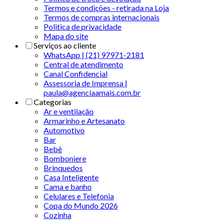
Termos e condições - retirada na Loja
Termos de compras internacionais
Politica de privacidade
Mapa do site
Serviços ao cliente
WhatsApp | (21) 97971-2181
Central de atendimento
Canal Confidencial
Assessoria de Imprensa |
paula@agenciaamais.com.br
Categorias
Ar e ventilação
Armarinho e Artesanato
Automotivo
Bar
Bebê
Bomboniere
Brinquedos
Casa Inteligente
Cama e banho
Celulares e Telefonia
Copa do Mundo 2026
Cozinha