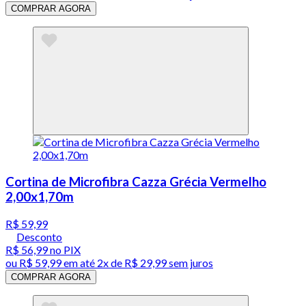
COMPRAR AGORA
Cortina de Microfibra Cazza Grécia Vermelho
2,00x1,70m
R$ 59,99
Desconto
R$ 56,99
no PIX
ou
R$ 59,99
em até
2x de R$ 29,99 sem juros
COMPRAR AGORA