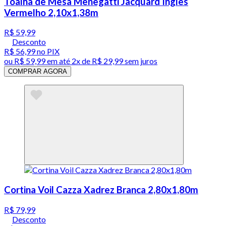
Toalha de Mesa Menegatti Jacquard Inglês
Vermelho 2,10x1,38m
R$ 59,99
Desconto
R$ 56,99
no PIX
ou
R$ 59,99
em até
2x de R$ 29,99 sem juros
COMPRAR AGORA
Cortina Voil Cazza Xadrez Branca 2,80x1,80m
R$ 79,99
Desconto