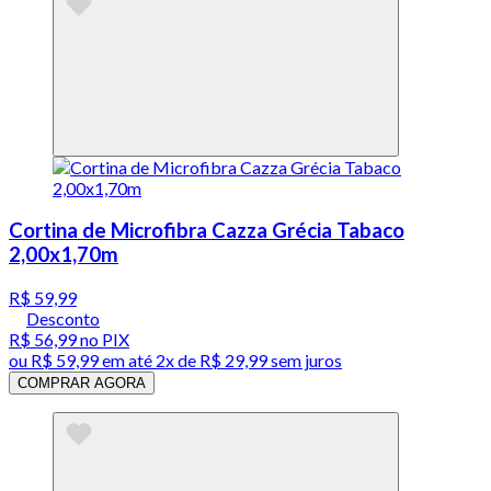
Cortina de Microfibra Cazza Grécia Tabaco
2,00x1,70m
R$ 59,99
Desconto
R$ 56,99
no PIX
ou
R$ 59,99
em até
2x de R$ 29,99 sem juros
COMPRAR AGORA