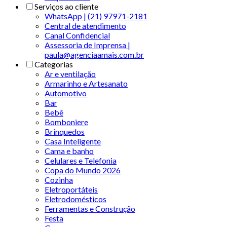
Serviços ao cliente
WhatsApp | (21) 97971-2181
Central de atendimento
Canal Confidencial
Assessoria de Imprensa |
paula@agenciaamais.com.br
Categorias
Ar e ventilação
Armarinho e Artesanato
Automotivo
Bar
Bebê
Bomboniere
Brinquedos
Casa Inteligente
Cama e banho
Celulares e Telefonia
Copa do Mundo 2026
Cozinha
Eletroportáteis
Eletrodomésticos
Ferramentas e Construção
Festa