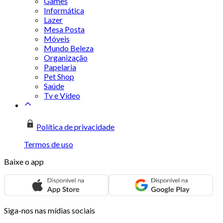
Games
Informática
Lazer
Mesa Posta
Móveis
Mundo Beleza
Organização
Papelaria
Pet Shop
Saúde
Tv e Vídeo
Política de privacidade
Termos de uso
Baixe o app
Siga-nos nas mídias sociais