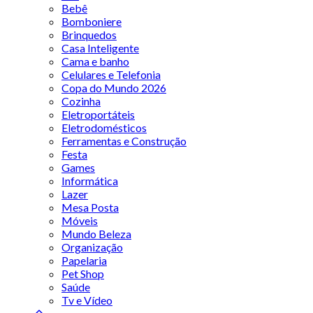
Bebê
Bomboniere
Brinquedos
Casa Inteligente
Cama e banho
Celulares e Telefonia
Copa do Mundo 2026
Cozinha
Eletroportáteis
Eletrodomésticos
Ferramentas e Construção
Festa
Games
Informática
Lazer
Mesa Posta
Móveis
Mundo Beleza
Organização
Papelaria
Pet Shop
Saúde
Tv e Vídeo