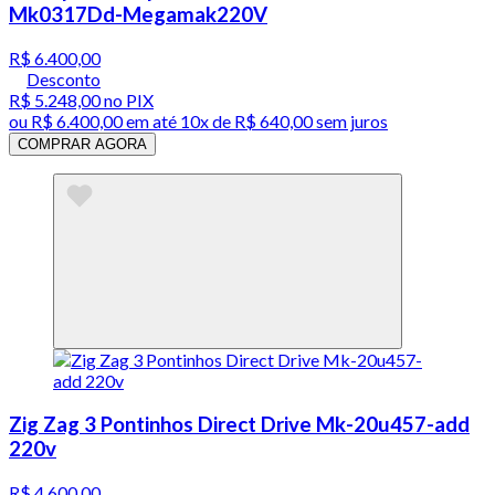
Mk0317Dd-Megamak220V
R$ 6.400,00
Desconto
R$ 5.248,00
no PIX
ou
R$ 6.400,00
em até
10x de R$ 640,00 sem juros
COMPRAR AGORA
Zig Zag 3 Pontinhos Direct Drive Mk-20u457-add
220v
R$ 4.600,00