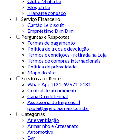
Clube Minha Le
Blog da Le
Trabalhe conosco
Serviço Financeiro
Cartão Le biscuit
Empréstimo Dim Dim
Perguntas e Respostas
Formas de pagamento
Política de troca e devolução
Termos e condições - retirada na Loja
Termos de compras internacionais
Politica de privacidade
Mapa do site
Serviços ao cliente
WhatsApp | (21) 97971-2181
Central de atendimento
Canal Confidencial
Assessoria de Imprensa |
paula@agenciaamais.com.br
Categorias
Ar e ventilação
Armarinho e Artesanato
Automotivo
Bar