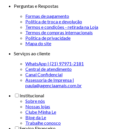
Perguntas e Respostas
Formas de pagamento
Política de troca e devolução
Termos e condições - retirada na Loja
Termos de compras internacionais
Politica de privacidade
Mapa do site
Serviços ao cliente
WhatsApp | (21) 97971-2181
Central de atendimento
Canal Confidencial
Assessoria de Imprensa |
paula@agenciaamais.com.br
Institucional
Sobre nós
Nossas lojas
Clube Minha Le
Blog da Le
Trabalhe conosco
Serviço Financeiro