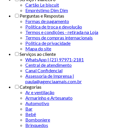
Cartão Le biscuit
Empréstimo Dim Dim
Perguntas e Respostas
Formas de pagamento
Política de troca e devolução
Termos e condições - retirada na Loja
Termos de compras internacionais
Politica de privacidade
Mapa do site
Serviços ao cliente
WhatsApp | (21) 97971-2181
Central de atendimento
Canal Confidencial
Assessoria de Imprensa |
paula@agenciaamais.com.br
Categorias
Ar e ventilação
Armarinho e Artesanato
Automotivo
Bar
Bebê
Bomboniere
Brinquedos