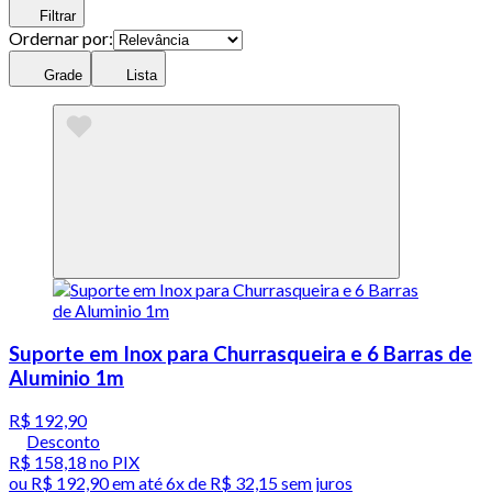
Filtrar
Ordernar por:
Grade
Lista
Suporte em Inox para Churrasqueira e 6 Barras de
Aluminio 1m
R$ 192,90
Desconto
R$ 158,18
no PIX
ou
R$ 192,90
em até
6x de R$ 32,15 sem juros