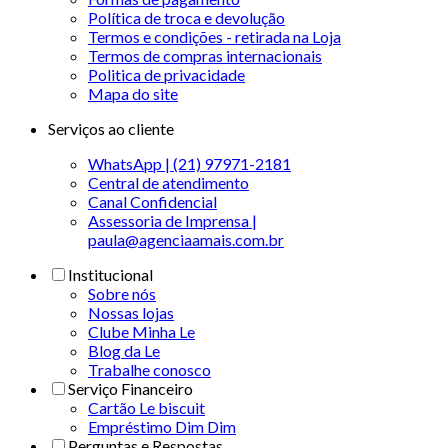
Política de troca e devolução
Termos e condições - retirada na Loja
Termos de compras internacionais
Politica de privacidade
Mapa do site
Serviços ao cliente
WhatsApp | (21) 97971-2181
Central de atendimento
Canal Confidencial
Assessoria de Imprensa |
paula@agenciaamais.com.br
Institucional
Sobre nós
Nossas lojas
Clube Minha Le
Blog da Le
Trabalhe conosco
Serviço Financeiro
Cartão Le biscuit
Empréstimo Dim Dim
Perguntas e Respostas