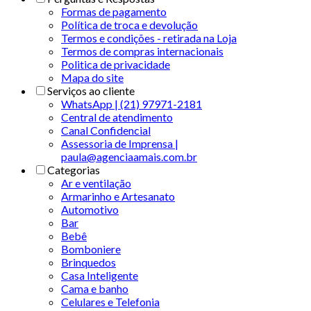
Formas de pagamento
Política de troca e devolução
Termos e condições - retirada na Loja
Termos de compras internacionais
Politica de privacidade
Mapa do site
Serviços ao cliente
WhatsApp | (21) 97971-2181
Central de atendimento
Canal Confidencial
Assessoria de Imprensa |
paula@agenciaamais.com.br
Categorias
Ar e ventilação
Armarinho e Artesanato
Automotivo
Bar
Bebê
Bomboniere
Brinquedos
Casa Inteligente
Cama e banho
Celulares e Telefonia