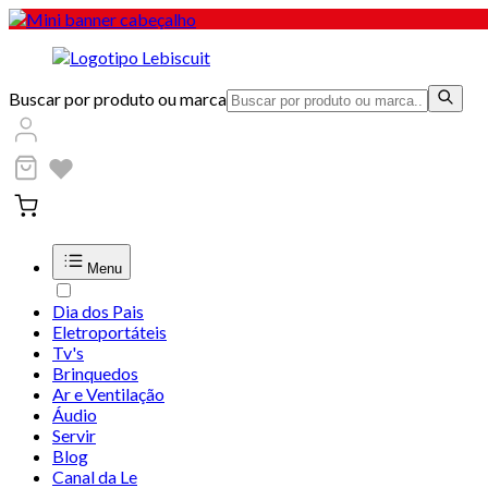
Buscar por produto ou marca
Menu
Dia dos Pais
Eletroportáteis
Tv's
Brinquedos
Ar e Ventilação
Áudio
Servir
Blog
Canal da Le