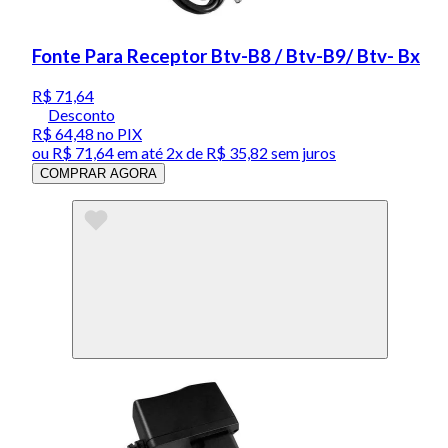
Fonte Para Receptor Btv-B8 / Btv-B9/ Btv- Bx
R$ 71,64
Desconto
R$ 64,48
no PIX
ou
R$ 71,64
em até
2x de R$ 35,82 sem juros
COMPRAR AGORA