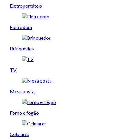
Eletroportáteis
Eletrodom
Brinquedos
TV
Mesa posta
Forno e fogão
Celulares