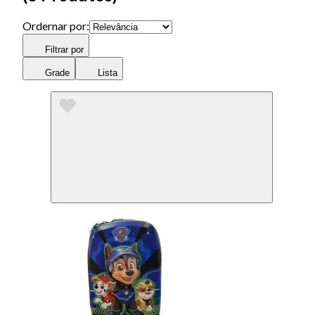
Ordernar por:
Filtrar por
Grade
Lista