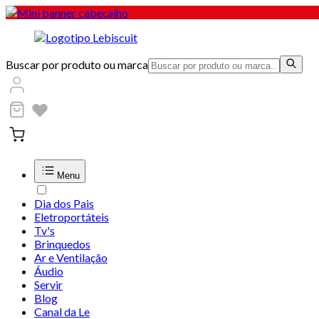
Buscar por produto ou marca
Menu
Dia dos Pais
Eletroportáteis
Tv's
Brinquedos
Ar e Ventilação
Áudio
Servir
Blog
Canal da Le