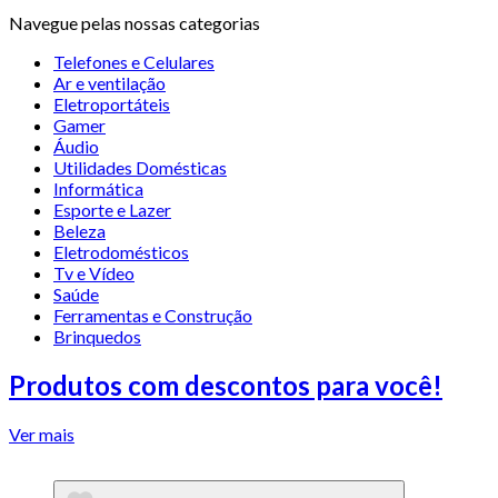
Navegue pelas nossas categorias
Telefones e Celulares
Ar e ventilação
Eletroportáteis
Gamer
Áudio
Utilidades Domésticas
Informática
Esporte e Lazer
Beleza
Eletrodomésticos
Tv e Vídeo
Saúde
Ferramentas e Construção
Brinquedos
Produtos com descontos para você!
Ver mais