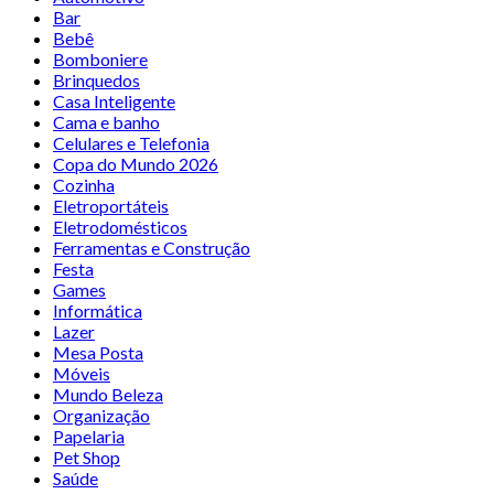
Bar
Bebê
Bomboniere
Brinquedos
Casa Inteligente
Cama e banho
Celulares e Telefonia
Copa do Mundo 2026
Cozinha
Eletroportáteis
Eletrodomésticos
Ferramentas e Construção
Festa
Games
Informática
Lazer
Mesa Posta
Móveis
Mundo Beleza
Organização
Papelaria
Pet Shop
Saúde