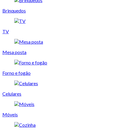
Brinquedos
TV
Mesa posta
Forno e fogão
Celulares
Móveis