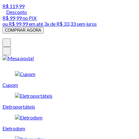
R$ 119,99
Desconto
R$ 99,99
no PIX
ou
R$ 99,99
em até
3x de R$ 33,33 sem juros
COMPRAR AGORA
Cupom
Eletroportáteis
Eletrodom