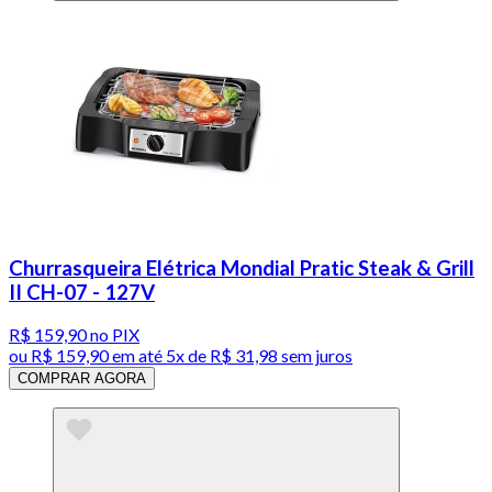
Churrasqueira Elétrica Mondial Pratic Steak & Grill
II CH-07 - 127V
R$ 159,90
no PIX
ou
R$ 159,90
em até
5x de R$ 31,98 sem juros
COMPRAR AGORA