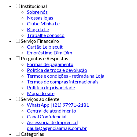
Institucional
Sobre nós
Nossas lojas
Clube Minha Le
Blog da Le
Trabalhe conosco
Serviço Financeiro
Cartão Le biscuit
Empréstimo Dim Dim
Perguntas e Respostas
Formas de pagamento
Política de troca e devolução
Termos e condições - retirada na Loja
Termos de compras internacionais
Politica de privacidade
Mapa do site
Serviços ao cliente
WhatsApp | (21) 97971-2181
Central de atendimento
Canal Confidencial
Assessoria de Imprensa |
paula@agenciaamais.com.br
Categorias