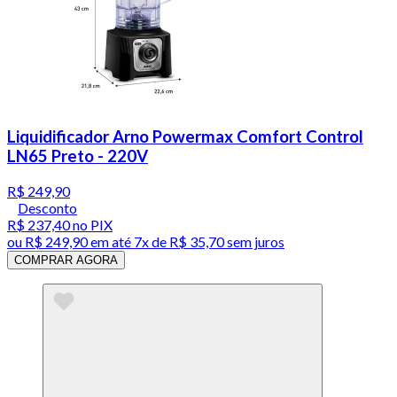
Liquidificador Arno Powermax Comfort Control
LN65 Preto - 220V
R$ 249,90
Desconto
R$ 237,40
no PIX
ou
R$ 249,90
em até
7x de R$ 35,70 sem juros
COMPRAR AGORA