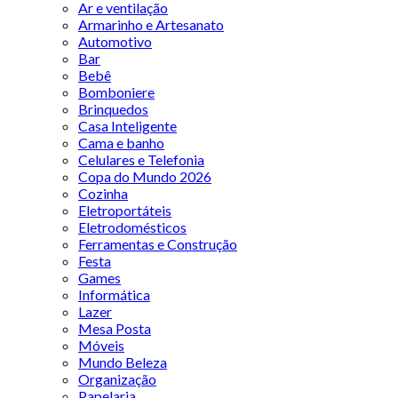
Ar e ventilação
Armarinho e Artesanato
Automotivo
Bar
Bebê
Bomboniere
Brinquedos
Casa Inteligente
Cama e banho
Celulares e Telefonia
Copa do Mundo 2026
Cozinha
Eletroportáteis
Eletrodomésticos
Ferramentas e Construção
Festa
Games
Informática
Lazer
Mesa Posta
Móveis
Mundo Beleza
Organização
Papelaria