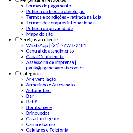
Formas de pagamento
Política de troca e devolução
Termos e condições - retirada na Loja
Termos de compras internacionais
Politica de privacidade
Mapa do site
Serviços ao cliente
WhatsApp | (21) 97971-2181
Central de atendimento
Canal Confidencial
Assessoria de Imprensa |
paula@agenciaamais.com.br
Categorias
Ar e ventilação
Armarinho e Artesanato
Automotivo
Bar
Bebê
Bomboniere
Brinquedos
Casa Inteligente
Cama e banho
Celulares e Telefonia