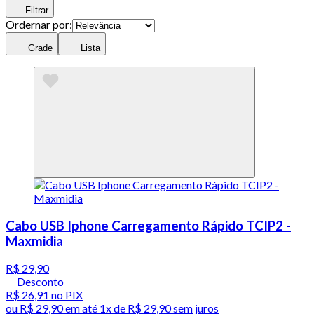
Filtrar
Ordernar por:
Grade
Lista
Cabo USB Iphone Carregamento Rápido TCIP2 -
Maxmidia
R$ 29,90
Desconto
R$ 26,91
no PIX
ou
R$ 29,90
em até 1x de
R$ 29,90
sem juros