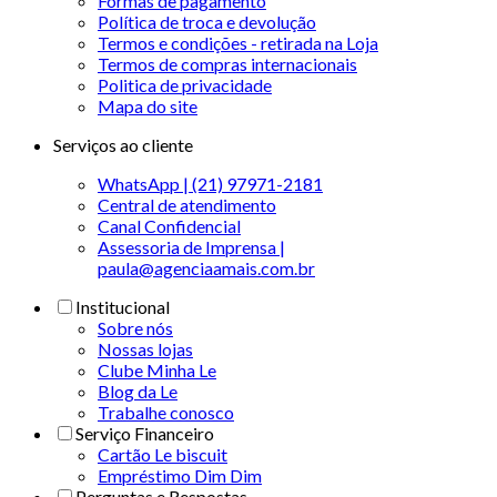
Formas de pagamento
Política de troca e devolução
Termos e condições - retirada na Loja
Termos de compras internacionais
Politica de privacidade
Mapa do site
Serviços ao cliente
WhatsApp | (21) 97971-2181
Central de atendimento
Canal Confidencial
Assessoria de Imprensa |
paula@agenciaamais.com.br
Institucional
Sobre nós
Nossas lojas
Clube Minha Le
Blog da Le
Trabalhe conosco
Serviço Financeiro
Cartão Le biscuit
Empréstimo Dim Dim
Perguntas e Respostas