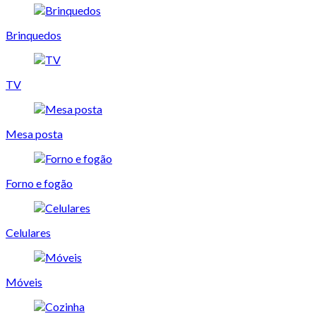
Brinquedos
TV
Mesa posta
Forno e fogão
Celulares
Móveis