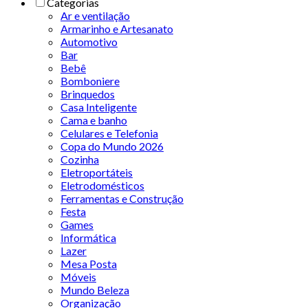
Categorias
Ar e ventilação
Armarinho e Artesanato
Automotivo
Bar
Bebê
Bomboniere
Brinquedos
Casa Inteligente
Cama e banho
Celulares e Telefonia
Copa do Mundo 2026
Cozinha
Eletroportáteis
Eletrodomésticos
Ferramentas e Construção
Festa
Games
Informática
Lazer
Mesa Posta
Móveis
Mundo Beleza
Organização