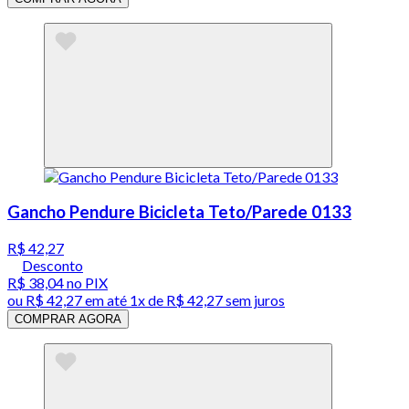
Gancho Pendure Bicicleta Teto/Parede 0133
R$ 42,27
Desconto
R$ 38,04
no PIX
ou
R$ 42,27
em até 1x de
R$ 42,27
sem juros
COMPRAR AGORA