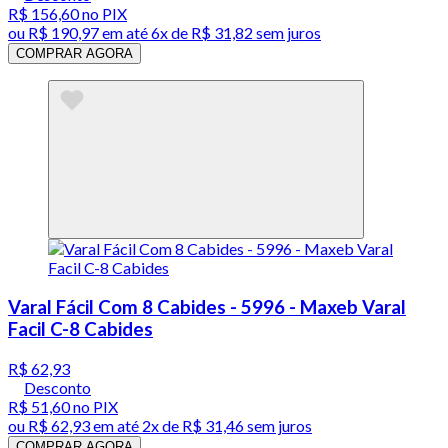
R$ 156,60
no PIX
ou
R$ 190,97
em até
6x de R$ 31,82 sem juros
COMPRAR AGORA
Varal Fácil Com 8 Cabides - 5996 - Maxeb Varal
Facil C-8 Cabides
R$ 62,93
Desconto
R$ 51,60
no PIX
ou
R$ 62,93
em até
2x de R$ 31,46 sem juros
COMPRAR AGORA