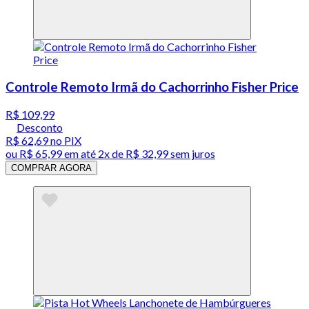
Controle Remoto Irmã do Cachorrinho Fisher Price
R$ 109,99
Desconto
R$ 62,69
no PIX
ou
R$ 65,99
em até
2x de R$ 32,99 sem juros
COMPRAR AGORA