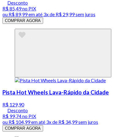
Desconto
R$ 85,49
no PIX
ou
R$ 89,99
em até
3x de R$ 29,99 sem juros
COMPRAR AGORA
Pista Hot Wheels Lava-Rápido da Cidade
R$ 129,90
Desconto
R$ 99,74
no PIX
ou
R$ 104,99
em até
3x de R$ 34,99 sem juros
COMPRAR AGORA