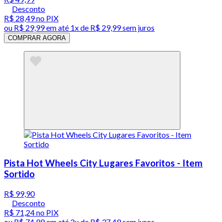
Desconto
R$ 28,49
no PIX
ou
R$ 29,99
em até 1x de
R$ 29,99
sem juros
COMPRAR AGORA
Pista Hot Wheels City Lugares Favoritos - Item
Sortido
R$ 99,90
Desconto
R$ 71,24
no PIX
ou
R$ 74,99
em até
2x de R$ 37,49 sem juros