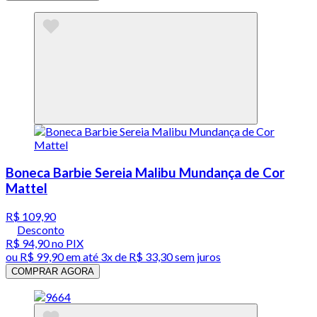
Boneca Barbie Sereia Malibu Mundança de Cor
Mattel
R$ 109,90
Desconto
R$ 94,90
no PIX
ou
R$ 99,90
em até
3x de R$ 33,30 sem juros
COMPRAR AGORA