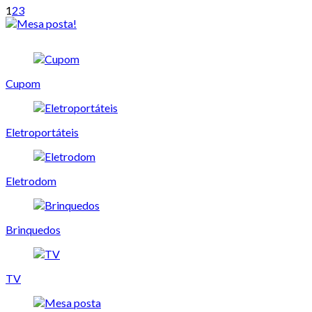
1
2
3
Cupom
Eletroportáteis
Eletrodom
Brinquedos
TV