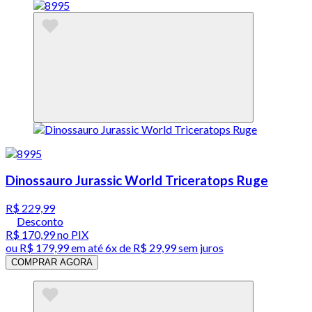
Dinossauro Jurassic World Triceratops Ruge
R$ 229,99
Desconto
R$ 170,99
no PIX
ou
R$ 179,99
em até
6x de R$ 29,99 sem juros
COMPRAR AGORA