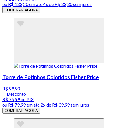
ou
R$ 133,20
em até
4x de R$ 33,30 sem juros
COMPRAR AGORA
Torre de Potinhos Coloridos Fisher Price
R$ 99,90
Desconto
R$ 75,99
no PIX
ou
R$ 79,99
em até
2x de R$ 39,99 sem juros
COMPRAR AGORA