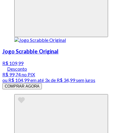
Jogo Scrabble Original
R$ 109,99
Desconto
R$ 99,74
no PIX
ou
R$ 104,99
em até
3x de R$ 34,99 sem juros
COMPRAR AGORA