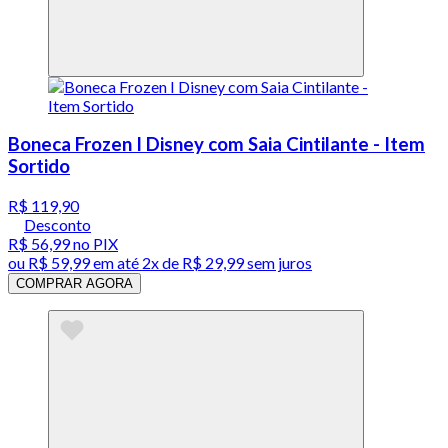
Boneca Frozen I Disney com Saia Cintilante - Item
Sortido
R$ 119,90
Desconto
R$ 56,99
no PIX
ou
R$ 59,99
em até
2x de R$ 29,99 sem juros
COMPRAR AGORA