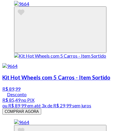
Kit Hot Wheels com 5 Carros - Item Sortido
R$ 89,99
Desconto
R$ 85,49
no PIX
ou
R$ 89,99
em até
3x de R$ 29,99 sem juros
COMPRAR AGORA