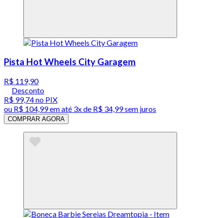
Pista Hot Wheels City Garagem
R$ 119,90
Desconto
R$ 99,74
no PIX
ou
R$ 104,99
em até
3x de R$ 34,99 sem juros
COMPRAR AGORA