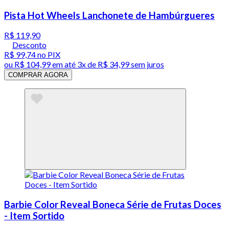
Pista Hot Wheels Lanchonete de Hambúrgueres
R$ 119,90
Desconto
R$ 99,74
no PIX
ou
R$ 104,99
em até
3x de R$ 34,99 sem juros
COMPRAR AGORA
Barbie Color Reveal Boneca Série de Frutas Doces
- Item Sortido