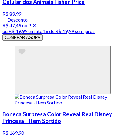
Celular dos Animais Fisher-Price
R$ 89,99
Desconto
R$ 47,49
no PIX
ou
R$ 49,99
em até 1x de
R$ 49,99
sem juros
COMPRAR AGORA
Boneca Surpresa Color Reveal Real Disney
Princesa - Item Sortido
R$ 169,90