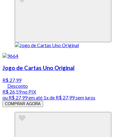
Jogo de Cartas Uno Original
R$ 27,99
Desconto
R$ 26,59
no PIX
ou
R$ 27,99
em até 1x de
R$ 27,99
sem juros
COMPRAR AGORA