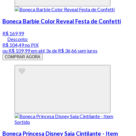
Boneca Barbie Color Reveal Festa de Confetti
R$ 169,99
Desconto
R$ 104,49
no PIX
ou
R$ 109,99
em até
3x de R$ 36,66 sem juros
COMPRAR AGORA
Boneca Princesa Disney Saia Cintilante - Item