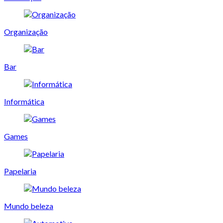
Organização
Bar
Informática
Games
Papelaria
Mundo beleza