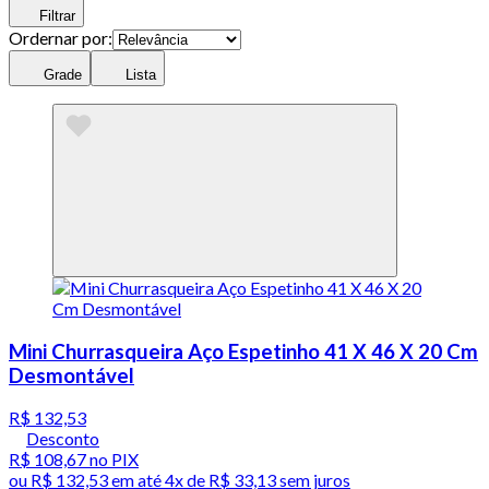
Filtrar
Ordernar por:
Grade
Lista
Mini Churrasqueira Aço Espetinho 41 X 46 X 20 Cm
Desmontável
R$ 132,53
Desconto
R$ 108,67
no PIX
ou
R$ 132,53
em até
4x de R$ 33,13 sem juros