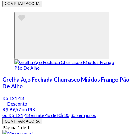
COMPRAR AGORA
Grelha Aço Fechada Churrasco Miúdos Frango Pão
De Alho
R$ 121,43
Desconto
R$ 99,57
no PIX
ou
R$ 121,43
em até
4x de R$ 30,35 sem juros
COMPRAR AGORA
Página 1 de 1