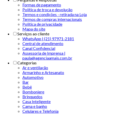
Formas de pagamento
Política de troca e devolução
Termos e condições - retirada na Loja
Termos de compras internacionais
Politica de privacidade
Mapa do site
Serviços ao cliente
WhatsApp | (21) 97971-2181
Central de atendimento
Canal Confidencial
Assessoria de Imprensa |
paula@agenciaamais.com.br
Categorias
Ar e ventilação
Armarinho e Artesanato
Automotivo
Bar
Bebê
Bomboniere
Brinquedos
Casa Inteligente
Cama e banho
Celulares e Telefonia