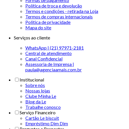
Formas de pagamento
Política de troca e devolução
Termos e condições - retirada na Loja
Termos de compras internacionais
Politica de privacidade
Mapa do site
Serviços ao cliente
WhatsApp | (21) 97971-2181
Central de atendimento
Canal Confidencial
Assessoria de Imprensa |
paula@agenciaamais.com.br
Institucional
Sobre nós
Nossas lojas
Clube Minha Le
Blog da Le
Trabalhe conosco
Serviço Financeiro
Cartão Le biscuit
Empréstimo Dim Dim
Perguntas e Respostas