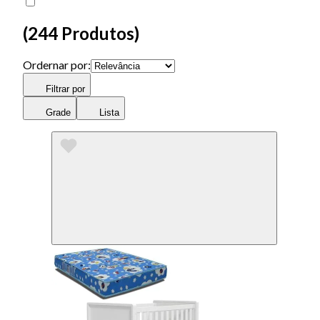
(
244 Produtos
)
Ordernar por:
Filtrar por
Grade
Lista