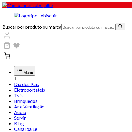
Buscar por produto ou marca
Menu
Dia dos Pais
Eletroportáteis
Tv's
Brinquedos
Ar e Ventilação
Áudio
Servir
Blog
Canal da Le