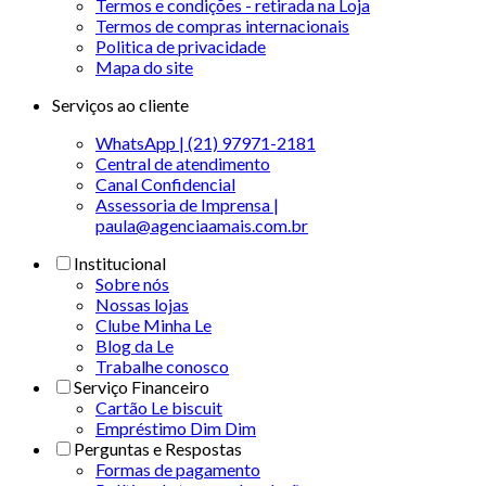
Termos e condições - retirada na Loja
Termos de compras internacionais
Politica de privacidade
Mapa do site
Serviços ao cliente
WhatsApp | (21) 97971-2181
Central de atendimento
Canal Confidencial
Assessoria de Imprensa |
paula@agenciaamais.com.br
Institucional
Sobre nós
Nossas lojas
Clube Minha Le
Blog da Le
Trabalhe conosco
Serviço Financeiro
Cartão Le biscuit
Empréstimo Dim Dim
Perguntas e Respostas
Formas de pagamento