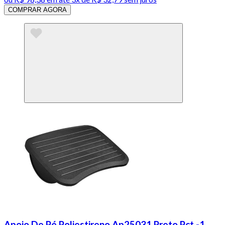
COMPRAR AGORA
Apoio De Pé Poliestireno Ap25031 Preto Pct -1