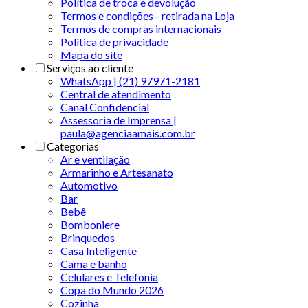
Política de troca e devolução
Termos e condições - retirada na Loja
Termos de compras internacionais
Politica de privacidade
Mapa do site
Serviços ao cliente
WhatsApp | (21) 97971-2181
Central de atendimento
Canal Confidencial
Assessoria de Imprensa |
paula@agenciaamais.com.br
Categorias
Ar e ventilação
Armarinho e Artesanato
Automotivo
Bar
Bebê
Bomboniere
Brinquedos
Casa Inteligente
Cama e banho
Celulares e Telefonia
Copa do Mundo 2026
Cozinha