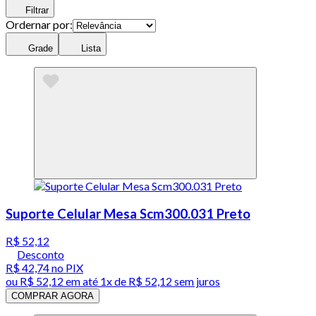
Filtrar
Ordernar por:
Grade
Lista
Suporte Celular Mesa Scm300.031 Preto
R$ 52,12
Desconto
R$ 42,74
no PIX
ou
R$ 52,12
em até 1x de
R$ 52,12
sem juros
COMPRAR AGORA