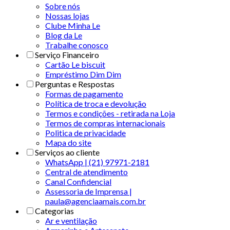
Sobre nós
Nossas lojas
Clube Minha Le
Blog da Le
Trabalhe conosco
Serviço Financeiro
Cartão Le biscuit
Empréstimo Dim Dim
Perguntas e Respostas
Formas de pagamento
Política de troca e devolução
Termos e condições - retirada na Loja
Termos de compras internacionais
Politica de privacidade
Mapa do site
Serviços ao cliente
WhatsApp | (21) 97971-2181
Central de atendimento
Canal Confidencial
Assessoria de Imprensa |
paula@agenciaamais.com.br
Categorias
Ar e ventilação