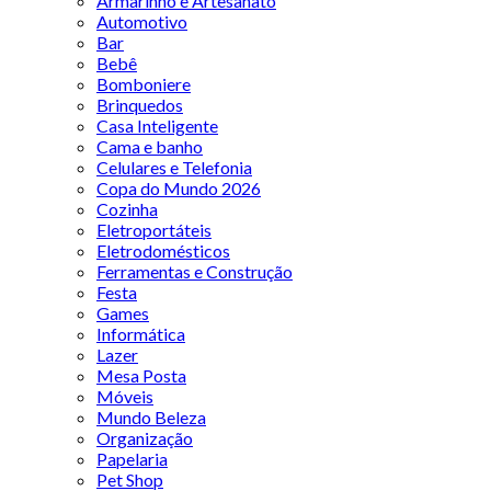
Armarinho e Artesanato
Automotivo
Bar
Bebê
Bomboniere
Brinquedos
Casa Inteligente
Cama e banho
Celulares e Telefonia
Copa do Mundo 2026
Cozinha
Eletroportáteis
Eletrodomésticos
Ferramentas e Construção
Festa
Games
Informática
Lazer
Mesa Posta
Móveis
Mundo Beleza
Organização
Papelaria
Pet Shop