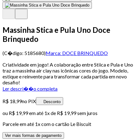
Massinha Stica e Pula Uno Doce
Brinquedo
(C�digo:
5185680
)
Marca:
DOCE BRINQUEDO
Criatividade em jogo! A colaboração entre Stiica e Pula e Uno
traz a massinha air clay nas icônicas cores do jogo. Modelo,
estique e reinvente para transformar cada partida em novo
desafio!
Ler descri��o completa
R$ 18,99
no PIX
Desconto
ou
R$ 19,99
em até 1x de
R$ 19,99
sem juros
Parcele em até
1
x com o cartão
Le Biscuit
Ver mais formas de pagamento