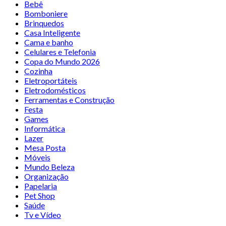
Bebê
Bomboniere
Brinquedos
Casa Inteligente
Cama e banho
Celulares e Telefonia
Copa do Mundo 2026
Cozinha
Eletroportáteis
Eletrodomésticos
Ferramentas e Construção
Festa
Games
Informática
Lazer
Mesa Posta
Móveis
Mundo Beleza
Organização
Papelaria
Pet Shop
Saúde
Tv e Vídeo