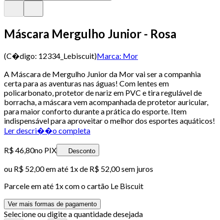
Máscara Mergulho Junior - Rosa
(C�digo:
12334_Lebiscuit
)
Marca:
Mor
A Máscara de Mergulho Junior da Mor vai ser a companhia
certa para as aventuras nas águas! Com lentes em
policarbonato, protetor de nariz em PVC e tira regulável de
borracha, a máscara vem acompanhada de protetor auricular,
para maior conforto durante a prática do esporte. Item
indispensável para aproveitar o melhor dos esportes aquáticos!
Ler descri��o completa
R$ 46,80
no PIX
Desconto
ou
R$ 52,00
em até 1x de
R$ 52,00
sem juros
Parcele em até
1
x com o cartão
Le Biscuit
Ver mais formas de pagamento
Selecione ou digite a quantidade desejada