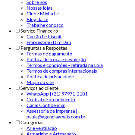
Sobre nós
Nossas lojas
Clube Minha Le
Blog da Le
Trabalhe conosco
Serviço Financeiro
Cartão Le biscuit
Empréstimo Dim Dim
Perguntas e Respostas
Formas de pagamento
Política de troca e devolução
Termos e condições - retirada na Loja
Termos de compras internacionais
Politica de privacidade
Mapa do site
Serviços ao cliente
WhatsApp | (21) 97971-2181
Central de atendimento
Canal Confidencial
Assessoria de Imprensa |
paula@agenciaamais.com.br
Categorias
Ar e ventilação
Armarinho e Artesanato