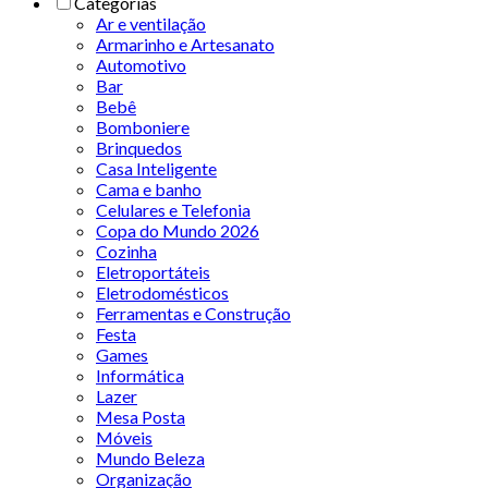
Categorias
Ar e ventilação
Armarinho e Artesanato
Automotivo
Bar
Bebê
Bomboniere
Brinquedos
Casa Inteligente
Cama e banho
Celulares e Telefonia
Copa do Mundo 2026
Cozinha
Eletroportáteis
Eletrodomésticos
Ferramentas e Construção
Festa
Games
Informática
Lazer
Mesa Posta
Móveis
Mundo Beleza
Organização