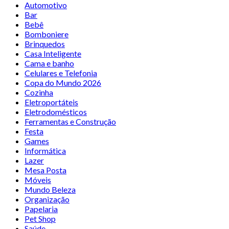
Automotivo
Bar
Bebê
Bomboniere
Brinquedos
Casa Inteligente
Cama e banho
Celulares e Telefonia
Copa do Mundo 2026
Cozinha
Eletroportáteis
Eletrodomésticos
Ferramentas e Construção
Festa
Games
Informática
Lazer
Mesa Posta
Móveis
Mundo Beleza
Organização
Papelaria
Pet Shop
Saúde