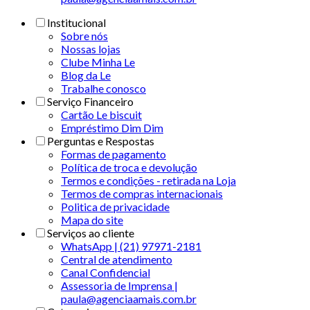
Institucional
Sobre nós
Nossas lojas
Clube Minha Le
Blog da Le
Trabalhe conosco
Serviço Financeiro
Cartão Le biscuit
Empréstimo Dim Dim
Perguntas e Respostas
Formas de pagamento
Política de troca e devolução
Termos e condições - retirada na Loja
Termos de compras internacionais
Politica de privacidade
Mapa do site
Serviços ao cliente
WhatsApp | (21) 97971-2181
Central de atendimento
Canal Confidencial
Assessoria de Imprensa |
paula@agenciaamais.com.br