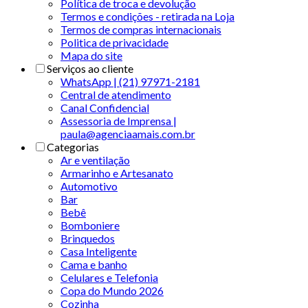
Política de troca e devolução
Termos e condições - retirada na Loja
Termos de compras internacionais
Politica de privacidade
Mapa do site
Serviços ao cliente
WhatsApp | (21) 97971-2181
Central de atendimento
Canal Confidencial
Assessoria de Imprensa |
paula@agenciaamais.com.br
Categorias
Ar e ventilação
Armarinho e Artesanato
Automotivo
Bar
Bebê
Bomboniere
Brinquedos
Casa Inteligente
Cama e banho
Celulares e Telefonia
Copa do Mundo 2026
Cozinha