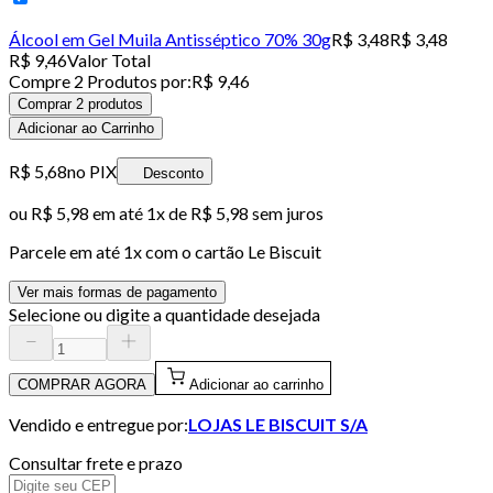
Álcool em Gel Muila Antisséptico 70% 30g
R$ 3,48
R$ 3,48
R$ 9,46
Valor Total
Compre
2
Produto
s
por:
R$ 9,46
Comprar 2 produtos
Adicionar ao Carrinho
R$ 5,68
no PIX
Desconto
ou
R$ 5,98
em até 1x de
R$ 5,98
sem juros
Parcele em até
1
x com o cartão
Le Biscuit
Ver mais formas de pagamento
Selecione ou digite a quantidade desejada
COMPRAR AGORA
Adicionar ao carrinho
Vendido e entregue por:
LOJAS LE BISCUIT S/A
Consultar frete e prazo