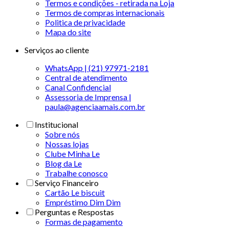
Termos e condições - retirada na Loja
Termos de compras internacionais
Politica de privacidade
Mapa do site
Serviços ao cliente
WhatsApp | (21) 97971-2181
Central de atendimento
Canal Confidencial
Assessoria de Imprensa |
paula@agenciaamais.com.br
Institucional
Sobre nós
Nossas lojas
Clube Minha Le
Blog da Le
Trabalhe conosco
Serviço Financeiro
Cartão Le biscuit
Empréstimo Dim Dim
Perguntas e Respostas
Formas de pagamento