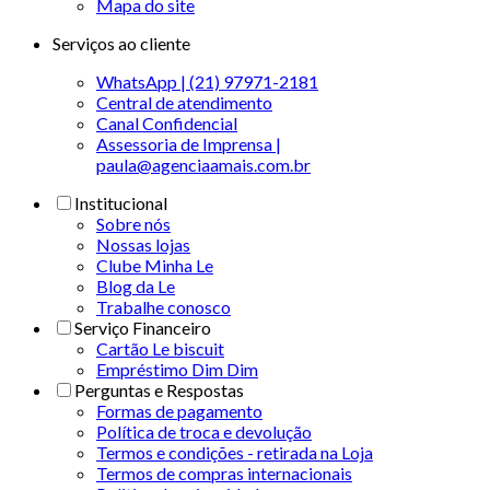
Mapa do site
Serviços ao cliente
WhatsApp | (21) 97971-2181
Central de atendimento
Canal Confidencial
Assessoria de Imprensa |
paula@agenciaamais.com.br
Institucional
Sobre nós
Nossas lojas
Clube Minha Le
Blog da Le
Trabalhe conosco
Serviço Financeiro
Cartão Le biscuit
Empréstimo Dim Dim
Perguntas e Respostas
Formas de pagamento
Política de troca e devolução
Termos e condições - retirada na Loja
Termos de compras internacionais