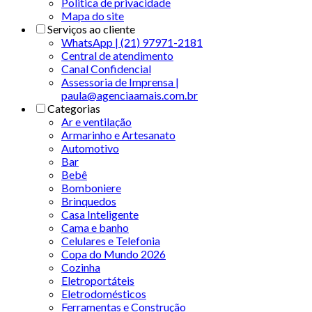
Politica de privacidade
Mapa do site
Serviços ao cliente
WhatsApp | (21) 97971-2181
Central de atendimento
Canal Confidencial
Assessoria de Imprensa |
paula@agenciaamais.com.br
Categorias
Ar e ventilação
Armarinho e Artesanato
Automotivo
Bar
Bebê
Bomboniere
Brinquedos
Casa Inteligente
Cama e banho
Celulares e Telefonia
Copa do Mundo 2026
Cozinha
Eletroportáteis
Eletrodomésticos
Ferramentas e Construção