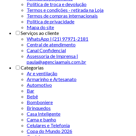
Política de troca e devolução
Termos e condições - retirada na Loja
Termos de compras internacionais
Politica de privacidade
Mapa do site
Serviços ao cliente
WhatsApp | (21) 97971-2181
Central de atendimento
Canal Confidencial
Assessoria de Imprensa |
paula@agenciaamais.com.br
Categorias
Ar e ventilação
Armarinho e Artesanato
Automotivo
Bar
Bebê
Bomboniere
Brinquedos
Casa Inteligente
Cama e banho
Celulares e Telefonia
Copa do Mundo 2026