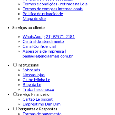
Termos e condições - retirada na Loja
Termos de compras internacionais
Politica de privacidade
Mapa do site
Serviços ao cliente
WhatsApp | (21) 97971-2181
Central de atendimento
Canal Confidencial
Assessoria de Imprensa |
paula@agenciaamais.com.br
Institucional
Sobre nós
Nossas lojas
Clube Minha Le
Blog da Le
Trabalhe conosco
Serviço Financeiro
Cartão Le biscuit
Empréstimo Dim Dim
Perguntas e Respostas
Formas de pagamento