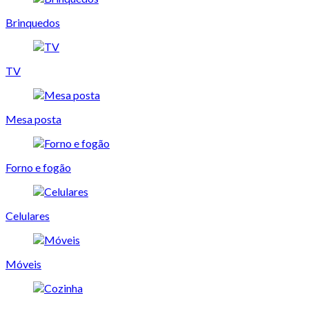
Brinquedos
TV
Mesa posta
Forno e fogão
Celulares
Móveis