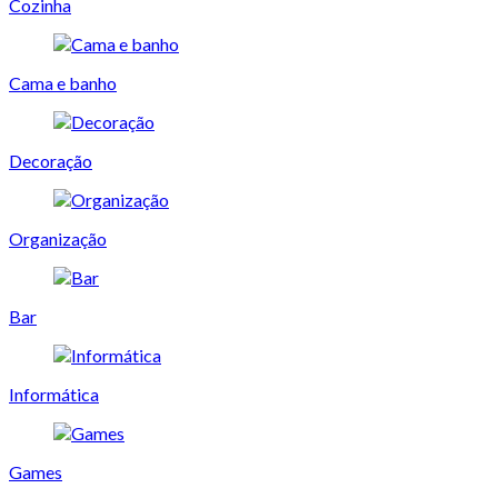
Cozinha
Cama e banho
Decoração
Organização
Bar
Informática
Games