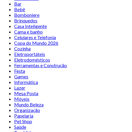
Bar
Bebê
Bomboniere
Brinquedos
Casa Inteligente
Cama e banho
Celulares e Telefonia
Copa do Mundo 2026
Cozinha
Eletroportáteis
Eletrodomésticos
Ferramentas e Construção
Festa
Games
Informática
Lazer
Mesa Posta
Móveis
Mundo Beleza
Organização
Papelaria
Pet Shop
Saúde