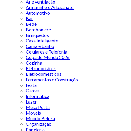
Ar e ventilação
Armarinho e Artesanato
Automotivo
Bar
Bebê
Bomboniere
Brinquedos
Casa Inteligente
Cama e banho
Celulares e Telefonia
Copa do Mundo 2026
Cozinha
Eletroportáteis
Eletrodomésticos
Ferramentas e Construção
Festa
Games
Informática
Lazer
Mesa Posta
Móveis
Mundo Beleza
Organização
Papelaria