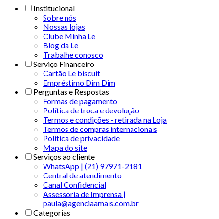
Institucional
Sobre nós
Nossas lojas
Clube Minha Le
Blog da Le
Trabalhe conosco
Serviço Financeiro
Cartão Le biscuit
Empréstimo Dim Dim
Perguntas e Respostas
Formas de pagamento
Política de troca e devolução
Termos e condições - retirada na Loja
Termos de compras internacionais
Politica de privacidade
Mapa do site
Serviços ao cliente
WhatsApp | (21) 97971-2181
Central de atendimento
Canal Confidencial
Assessoria de Imprensa |
paula@agenciaamais.com.br
Categorias