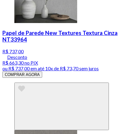
Papel de Parede New Textures Textura Cinza
NT33964
R$ 737,00
Desconto
R$ 663,30
no PIX
ou
R$ 737,00
em até
10x de R$ 73,70 sem juros
COMPRAR AGORA