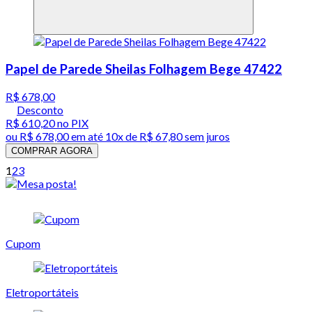
Papel de Parede Sheilas Folhagem Bege 47422
R$ 678,00
Desconto
R$ 610,20
no PIX
ou
R$ 678,00
em até
10x de R$ 67,80 sem juros
COMPRAR AGORA
1
2
3
Cupom
Eletroportáteis