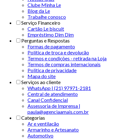
Clube Minha Le
Blog da Le
Trabalhe conosco
Serviço Financeiro
Cartão Le biscuit
Empréstimo Dim Dim
Perguntas e Respostas
Formas de pagamento
Política de troca e devolução
Termos e condições - retirada na Loja
Termos de compras internacionais
Politica de privacidade
Mapa do site
Serviços ao cliente
WhatsApp | (21) 97971-2181
Central de atendimento
Canal Confidencial
Assessoria de Imprensa |
paula@agenciaamais.com.br
Categorias
Ar e ventilação
Armarinho e Artesanato
Automotivo