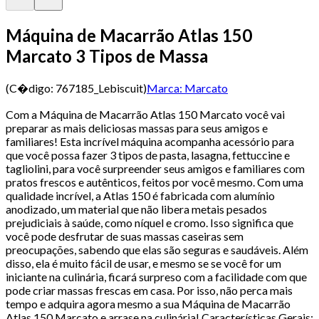
Máquina de Macarrão Atlas 150
Marcato 3 Tipos de Massa
(C�digo:
767185_Lebiscuit
)
Marca:
Marcato
Com a Máquina de Macarrão Atlas 150 Marcato você vai
preparar as mais deliciosas massas para seus amigos e
familiares! Esta incrível máquina acompanha acessório para
que você possa fazer 3 tipos de pasta, lasagna, fettuccine e
tagliolini, para você surpreender seus amigos e familiares com
pratos frescos e autênticos, feitos por você mesmo. Com uma
qualidade incrível, a Atlas 150 é fabricada com alumínio
anodizado, um material que não libera metais pesados
prejudiciais à saúde, como níquel e cromo. Isso significa que
você pode desfrutar de suas massas caseiras sem
preocupações, sabendo que elas são seguras e saudáveis. Além
disso, ela é muito fácil de usar, e mesmo se se você for um
iniciante na culinária, ficará surpreso com a facilidade com que
pode criar massas frescas em casa. Por isso, não perca mais
tempo e adquira agora mesmo a sua Máquina de Macarrão
Atlas 150 Marcato e arrase na culinária! Características Gerais: