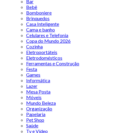
Bar
Bebê
Bomboniere
Brinquedos
Casa Inteligente
Cama e banho
Celulares e Telefonia
Copa do Mundo 2026
Cozinha
Eletroportáteis
Eletrodomésticos
Ferramentas e Construção
Festa
Games
Informática
Lazer
Mesa Posta
Móveis
Mundo Beleza
Organização
Papelaria
Pet Shop
Saúde
Tv e Vídeo