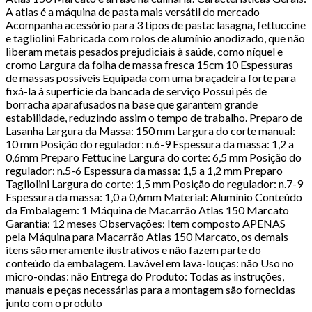
A atlas é a máquina de pasta mais versátil do mercado
Acompanha acessório para 3 tipos de pasta: lasagna, fettuccine
e tagliolini Fabricada com rolos de alumínio anodizado, que não
liberam metais pesados prejudiciais à saúde, como níquel e
cromo Largura da folha de massa fresca 15cm 10 Espessuras
de massas possíveis Equipada com uma braçadeira forte para
fixá-la à superfície da bancada de serviço Possui pés de
borracha aparafusados na base que garantem grande
estabilidade, reduzindo assim o tempo de trabalho. Preparo de
Lasanha Largura da Massa: 150 mm Largura do corte manual:
10 mm Posição do regulador: n.6-9 Espessura da massa: 1,2 a
0,6mm Preparo Fettucine Largura do corte: 6,5 mm Posição do
regulador: n.5-6 Espessura da massa: 1,5 a 1,2 mm Preparo
Tagliolini Largura do corte: 1,5 mm Posição do regulador: n.7-9
Espessura da massa: 1,0 a 0,6mm Material: Alumínio Conteúdo
da Embalagem: 1 Máquina de Macarrão Atlas 150 Marcato
Garantia: 12 meses Observações: Item composto APENAS
pela Máquina para Macarrão Atlas 150 Marcato, os demais
itens são meramente ilustrativos e não fazem parte do
conteúdo da embalagem. Lavável em lava-louças: não Uso no
micro-ondas: não Entrega do Produto: Todas as instruções,
manuais e peças necessárias para a montagem são fornecidas
junto com o produto