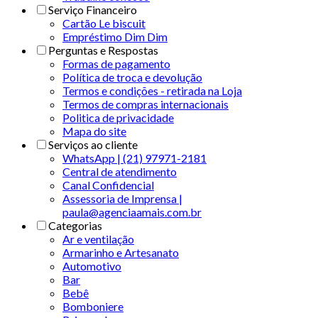
Serviço Financeiro
Cartão Le biscuit
Empréstimo Dim Dim
Perguntas e Respostas
Formas de pagamento
Política de troca e devolução
Termos e condições - retirada na Loja
Termos de compras internacionais
Politica de privacidade
Mapa do site
Serviços ao cliente
WhatsApp | (21) 97971-2181
Central de atendimento
Canal Confidencial
Assessoria de Imprensa |
paula@agenciaamais.com.br
Categorias
Ar e ventilação
Armarinho e Artesanato
Automotivo
Bar
Bebê
Bomboniere