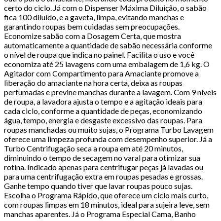
certo do ciclo. Já com o Dispenser Máxima Diluição, o sabão
fica 100 diluído, e a gaveta, limpa, evitando manchas e
garantindo roupas bem cuidadas sem preocupações.
Economize sabão com a Dosagem Certa, que mostra
automaticamente a quantidade de sabão necessária conforme
o nível de roupa que indica no painel. Facilita o uso e você
economiza até 25 lavagens com uma embalagem de 1,6 kg. O
Agitador com Compartimento para Amaciante promove a
liberação do amaciante na hora certa, deixa as roupas
perfumadas e previne manchas durante a lavagem. Com 9 níveis
de roupa, a lavadora ajusta o tempo e a agitação ideais para
cada ciclo, conforme a quantidade de peças, economizando
água, tempo, energia e desgaste excessivo das roupas. Para
roupas manchadas ou muito sujas, o Programa Turbo Lavagem
oferece uma limpeza profunda com desempenho superior. Já a
Turbo Centrifugação seca a roupa em até 20 minutos,
diminuindo o tempo de secagem no varal para otimizar sua
rotina. Indicado apenas para centrifugar peças já lavadas ou
para uma centrifugação extra em roupas pesadas e grossas.
Ganhe tempo quando tiver que lavar roupas pouco sujas.
Escolha o Programa Rápido, que oferece um ciclo mais curto,
com roupas limpas em 18 minutos, ideal para sujeira leve, sem
manchas aparentes. Já o Programa Especial Cama, Banho