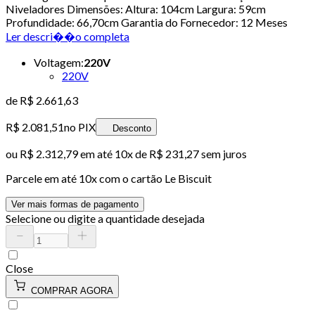
Niveladores Dimensões: Altura: 104cm Largura: 59cm
Profundidade: 66,70cm Garantia do Fornecedor: 12 Meses
Ler descri��o completa
Voltagem
:
220V
220V
de
R$ 2.661,63
R$ 2.081,51
no PIX
Desconto
ou
R$ 2.312,79
em até
10x de R$ 231,27 sem juros
Parcele em até
10
x com o cartão
Le Biscuit
Ver mais formas de pagamento
Selecione ou digite a quantidade desejada
Close
COMPRAR AGORA