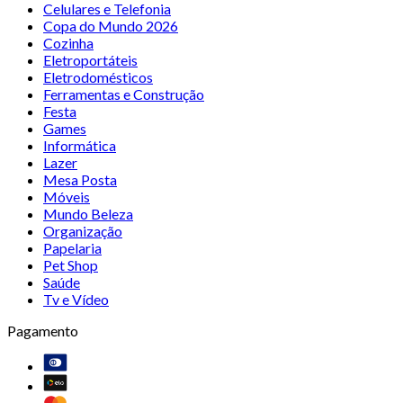
Celulares e Telefonia
Copa do Mundo 2026
Cozinha
Eletroportáteis
Eletrodomésticos
Ferramentas e Construção
Festa
Games
Informática
Lazer
Mesa Posta
Móveis
Mundo Beleza
Organização
Papelaria
Pet Shop
Saúde
Tv e Vídeo
Pagamento