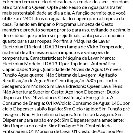
Edredom tem um ciclo dedicado para cuidar dos seus edredons
até o tamanho Queen. Opte pelo Reuso de Água para trazer
mais sustentabilidade ao dia a dia. A função permite que você
utilize até 240 Litros da água da drenagem para a limpeza da
casa. Falando em limpar, o Programa Limpeza de Cesto
mantém o produto sempre pronto para uso, evitando o acúmulo
de resíduos que podem ser prejudiciais tanto para a máquina
quanto para suas roupas. Por fim, a Máquina de Lavar
Electrolux Efficient LDA13 tem tampa de Vidro Temperado,
material de alta resistência a impactos e variações de
temperatura. Características: Máquina de Lavar Marca:
Electrolux Modelo: LDA13 Tipo: Top load - Automática
Capacidade: 13kg Quantidade de Níveis de Água: 09 níveis
Função Água quente: Não Sistema de Lavagem: Agitação
Reutilização de Água: Sim Centrifugação: 630 rpm Turbo
Secagem: Sim Molho: Sim Lava Edredons: Queen Lava Tênis:
Não Abertura: Superior Cesto: Aço Inox Dispenser: Duplo
dispenser Pés: Niveladores Classificação Energética: A
Consumo de Energia: 0,4 kW/ciclo Consumo de Água: 140L por
ciclo Dispenser sabão líquido: Sim Ciclo rápido: Sim Função pré
lavagem: Não Filtro elimina fiapos: Sim Turbo lavagem: Sim
Dispenser para sabão em pó: Sim Dispenser para amaciante:
Sim Limpeza do cesto: Sim: Enxágue: Sim Conteúdo da
Embalagem: 01 Máquina de Lavar 01 Cesto de Aço Inox Pés