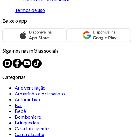
Termos de uso
Baixe o app
Siga-nos nas mídias sociais
Categorias
Ar e ventilação
Armarinho e Artesanato
Automotivo
Bar
Bebê
Bomboniere
Brinquedos
Casa Inteligente
Cama e banho