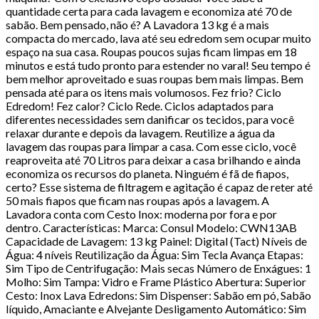
quantidade certa para cada lavagem e economiza até 70 de
sabão. Bem pensado, não é? A Lavadora 13 kg é a mais
compacta do mercado, lava até seu edredom sem ocupar muito
espaço na sua casa. Roupas poucos sujas ficam limpas em 18
minutos e está tudo pronto para estender no varal! Seu tempo é
bem melhor aproveitado e suas roupas bem mais limpas. Bem
pensada até para os itens mais volumosos. Fez frio? Ciclo
Edredom! Fez calor? Ciclo Rede. Ciclos adaptados para
diferentes necessidades sem danificar os tecidos, para você
relaxar durante e depois da lavagem. Reutilize a água da
lavagem das roupas para limpar a casa. Com esse ciclo, você
reaproveita até 70 Litros para deixar a casa brilhando e ainda
economiza os recursos do planeta. Ninguém é fã de fiapos,
certo? Esse sistema de filtragem e agitação é capaz de reter até
50 mais fiapos que ficam nas roupas após a lavagem. A
Lavadora conta com Cesto Inox: moderna por fora e por
dentro. Características: Marca: Consul Modelo: CWN13AB
Capacidade de Lavagem: 13 kg Painel: Digital (Tact) Níveis de
Água: 4 níveis Reutilização da Água: Sim Tecla Avança Etapas:
Sim Tipo de Centrifugação: Mais secas Número de Enxágues: 1
Molho: Sim Tampa: Vidro e Frame Plástico Abertura: Superior
Cesto: Inox Lava Edredons: Sim Dispenser: Sabão em pó, Sabão
líquido, Amaciante e Alvejante Desligamento Automático: Sim