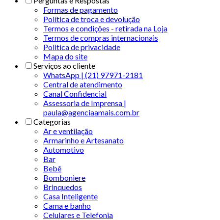
Perguntas e Respostas
Formas de pagamento
Política de troca e devolução
Termos e condições - retirada na Loja
Termos de compras internacionais
Politica de privacidade
Mapa do site
Serviços ao cliente
WhatsApp | (21) 97971-2181
Central de atendimento
Canal Confidencial
Assessoria de Imprensa |
paula@agenciaamais.com.br
Categorias
Ar e ventilação
Armarinho e Artesanato
Automotivo
Bar
Bebê
Bomboniere
Brinquedos
Casa Inteligente
Cama e banho
Celulares e Telefonia