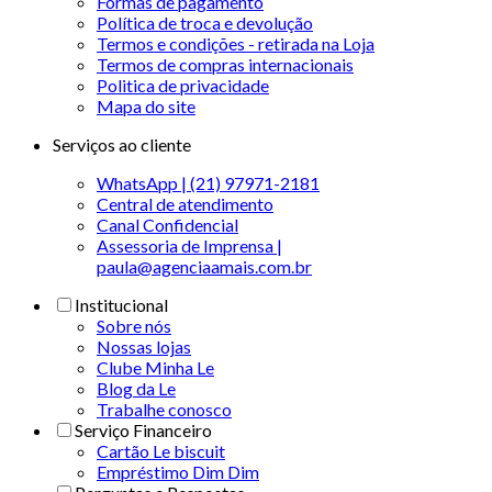
Formas de pagamento
Política de troca e devolução
Termos e condições - retirada na Loja
Termos de compras internacionais
Politica de privacidade
Mapa do site
Serviços ao cliente
WhatsApp | (21) 97971-2181
Central de atendimento
Canal Confidencial
Assessoria de Imprensa |
paula@agenciaamais.com.br
Institucional
Sobre nós
Nossas lojas
Clube Minha Le
Blog da Le
Trabalhe conosco
Serviço Financeiro
Cartão Le biscuit
Empréstimo Dim Dim