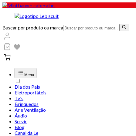
Buscar por produto ou marca
Menu
Dia dos Pais
Eletroportáteis
Tv's
Brinquedos
Ar e Ventilação
Áudio
Servir
Blog
Canal da Le