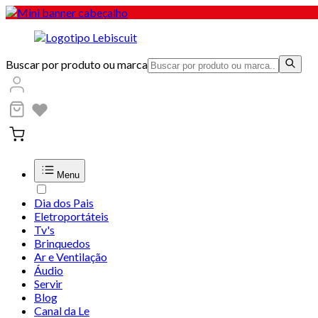
Buscar por produto ou marca
Menu
Dia dos Pais
Eletroportáteis
Tv's
Brinquedos
Ar e Ventilação
Áudio
Servir
Blog
Canal da Le